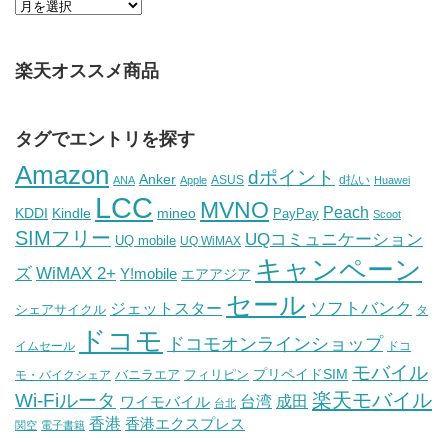
楽天オススメ商品
タグでエントリを探す
Amazon
dポイント
Anker
ASUS
d払い
ANA
Apple
Huawei
LCC
MVNO
Peach
KDDI
Kindle
mineo
PayPay
Scoot
SIMフリー
UQコミュニケーション
UQ mobile
UQ WiMAX
キャンペーン
WiMAX 2+
ズ
Y!mobile
エアアジア
セール
ソフトバンク
ジェットスター
シェアサイクル
タ
ドコモ
ドコモオンラインショップ
イムセール
ドコ
モバイル
バニラエア
プリペイドSIM
モ・バイクシェア
フィリピン
Wi-Fiルータ
楽天モバイル
台湾
ワイモバイル
成田
台北
香港
香港エクスプレス
関空
電子書籍