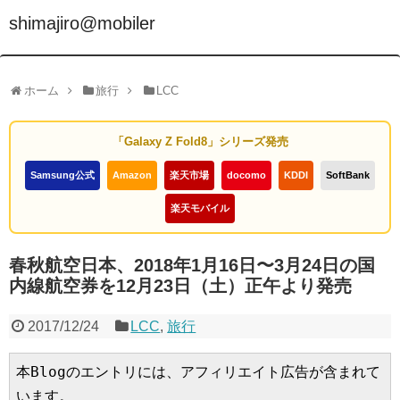
shimajiro@mobiler
ホーム
旅行
LCC
「Galaxy Z Fold8」シリーズ発売
Samsung公式
Amazon
楽天市場
docomo
KDDI
SoftBank
楽天モバイル
春秋航空日本、2018年1月16日〜3月24日の国
内線航空券を12月23日（土）正午より発売
2017/12/24
LCC
,
旅行
本Blogのエントリには、アフィリエイト広告が含まれて
います。