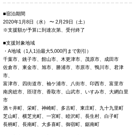
■宿泊期間
2020年1月8日（水） 〜 2月29日（土）
※支援額が予算に到達次第、受付終了
■支援対象地域
・A地域（1人1泊最大5,000円まで割引）
千葉市、銚子市、館山市、木更津市、茂原市、成田市
佐倉市、東金市、旭市、勝浦市、市原市、鴨川市、君津
市、
富津市、四街道市、袖ケ浦市、八街市、印西市、富里市
南房総市、匝瑳市、香取市、山武市、いすみ市、大網白里
市
酒々井町、栄町、神崎町、多古町、東庄町、九十九里町
芝山町、横芝光町、一宮町、睦沢町、長生村、白子町
長柄町、長南町、大多喜町、御宿町、鋸南町