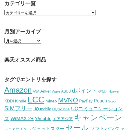
カテゴリ一覧
月別アーカイブ
楽天オススメ商品
タグでエントリを探す
Amazon
dポイント
Anker
ASUS
d払い
ANA
Apple
Huawei
LCC
MVNO
Peach
KDDI
Kindle
mineo
PayPay
Scoot
SIMフリー
UQコミュニケーション
UQ mobile
UQ WiMAX
キャンペーン
WiMAX 2+
ズ
Y!mobile
エアアジア
セール
ソフトバンク
ジェットスター
シェアサイクル
タ