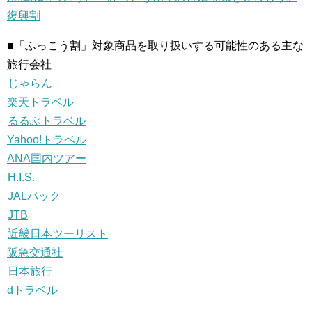
復興割
■「ふっこう割」対象商品を取り扱いする可能性のある主な
旅行会社
じゃらん
楽天トラベル
るるぶトラベル
Yahoo!トラベル
ANA国内ツアー
H.I.S.
JALパック
JTB
近畿日本ツーリスト
阪急交通社
日本旅行
dトラベル