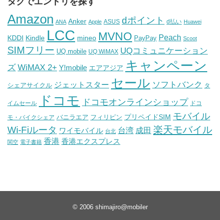
タグでエントリを探す
Amazon
dポイント
Anker
ASUS
d払い
ANA
Apple
Huawei
LCC
MVNO
Peach
KDDI
Kindle
mineo
PayPay
Scoot
SIMフリー
UQコミュニケーション
UQ mobile
UQ WiMAX
キャンペーン
WiMAX 2+
ズ
Y!mobile
エアアジア
セール
ソフトバンク
ジェットスター
シェアサイクル
タ
ドコモ
ドコモオンラインショップ
イムセール
ドコ
モバイル
バニラエア
プリペイドSIM
モ・バイクシェア
フィリピン
Wi-Fiルータ
楽天モバイル
台湾
ワイモバイル
成田
台北
香港
香港エクスプレス
関空
電子書籍
© 2006
shimajiro@mobiler