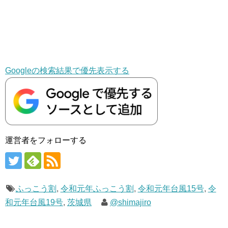
Googleの検索結果で優先表示する
運営者をフォローする
ふっこう割
,
令和元年ふっこう割
,
令和元年台風15号
,
令
和元年台風19号
,
茨城県
@shimajiro