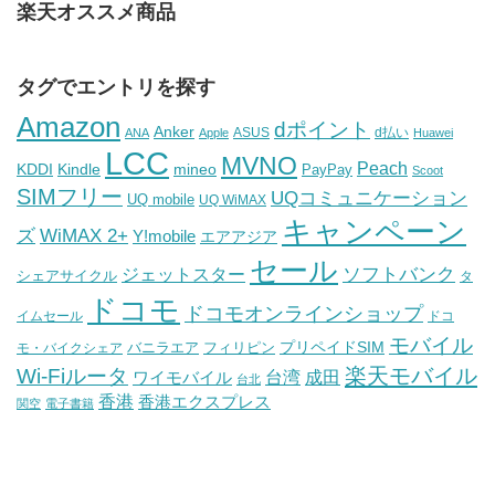
楽天オススメ商品
タグでエントリを探す
Amazon
dポイント
Anker
ASUS
d払い
ANA
Apple
Huawei
LCC
MVNO
Peach
KDDI
Kindle
mineo
PayPay
Scoot
SIMフリー
UQコミュニケーション
UQ mobile
UQ WiMAX
キャンペーン
WiMAX 2+
ズ
Y!mobile
エアアジア
セール
ソフトバンク
ジェットスター
シェアサイクル
タ
ドコモ
ドコモオンラインショップ
イムセール
ドコ
モバイル
バニラエア
プリペイドSIM
モ・バイクシェア
フィリピン
Wi-Fiルータ
楽天モバイル
台湾
ワイモバイル
成田
台北
香港
香港エクスプレス
関空
電子書籍