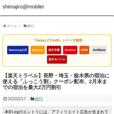
shimajiro@mobiler
ホーム
旅行
「Galaxy Z Fold8」シリーズ発売
Samsung公式
Amazon
楽天市場
docomo
KDDI
SoftBank
楽天モバイル
【楽天トラベル】長野・埼玉・栃木県の宿泊に
使える「ふっこう割」クーポン配布、2月末ま
での宿泊を最大2万円割引
2020/2/17
旅行
本Blogのエントリには、アフィリエイト広告が含まれて