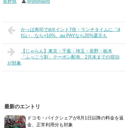
長野県
@shimajiro
かっぱ寿司でdポイント7倍・ランチタイムに「d
払い」なら+10%、au PAYなら20%還元も
【じゃらん】東京・千葉・埼玉・長野・栃木
「ふっこう割」クーポン配布、2月末までの宿泊
が対象
最新のエントリ
ドコモ・バイクシェアが8月1日以降の料金を返
金、正常利用分も対象