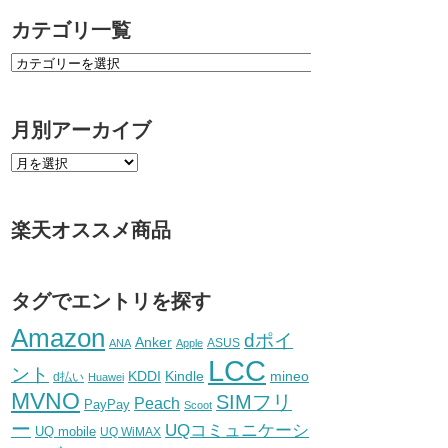
カテゴリ一覧
月別アーカイブ
楽天オススメ商品
タグでエントリを探す
Amazon
dポイ
Anker
ASUS
ANA
Apple
LCC
ント
KDDI
Kindle
mineo
d払い
Huawei
MVNO
SIMフリ
Peach
PayPay
Scoot
ー
UQコミュニケーシ
UQ mobile
UQ WiMAX