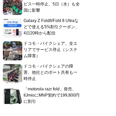
ビス一時停止、5日（水）も全
国に影響
Galaxy Z Fold8/Fold 8 Ultraな
どで使える5%割引クーポン、
4日20時から配信
ドコモ・バイクシェア、全エ
リアでサービス停止（システ
ム障害）
ドコモ・バイクシェアの障
害、他社とのポート共有も一
時停止
「motorola razr fold」発売、
IIJmioにMNP契約で199,800円
に割引