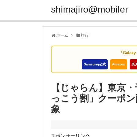
shimajiro@mobiler
ホーム
旅行
「Galax
Samsung公式
Amazon
楽
【じゃらん】東京・
っこう割」クーポン
象
スポンサーリンク