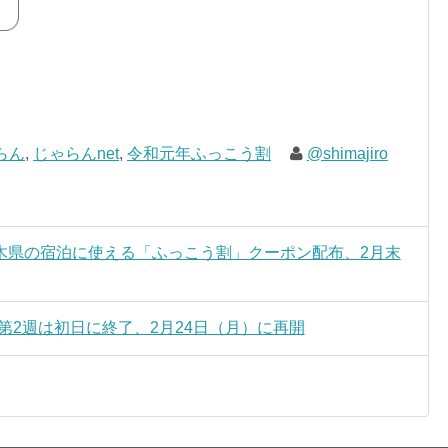
らん
,
じゃらんnet
,
令和元年ふっこう割
@shimajiro
木県の宿泊に使える「ふっこう割」クーポン配布、2月末
ーン第2週は初日に終了、2月24日（月）に再開