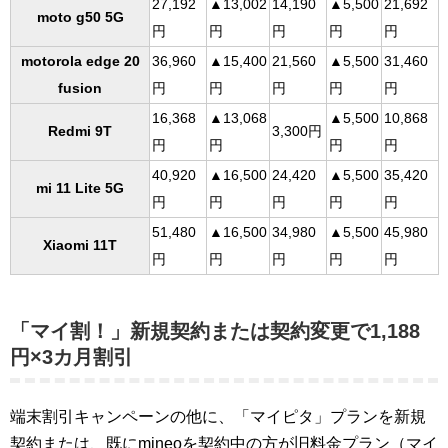
27,192
▲13,002
14,190
▲5,500
21,692
moto g50 5G
円
円
円
円
円
motorola edge 20
36,960
▲15,400
21,560
▲5,500
31,460
fusion
円
円
円
円
円
16,368
▲13,068
▲5,500
10,868
Redmi 9T
3,300円
円
円
円
円
40,920
▲16,500
24,420
▲5,500
35,420
mi 11 Lite 5G
円
円
円
円
円
51,480
▲16,500
34,980
▲5,500
45,980
Xiaomi 11T
円
円
円
円
円
「マイ割！」新規契約または契約変更で1,188
円×3カ月割引
端末割引キャンペーンの他に、「マイピタ」プランを新規
契約または、既にmineoを契約中の方が旧料金プラン（マイ