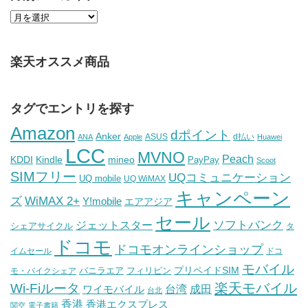
楽天オススメ商品
タグでエントリを探す
Amazon
dポイント
Anker
ASUS
d払い
ANA
Apple
Huawei
LCC
MVNO
Peach
KDDI
Kindle
mineo
PayPay
Scoot
SIMフリー
UQコミュニケーション
UQ mobile
UQ WiMAX
キャンペーン
WiMAX 2+
ズ
Y!mobile
エアアジア
セール
ソフトバンク
ジェットスター
シェアサイクル
タ
ドコモ
ドコモオンラインショップ
イムセール
ドコ
モバイル
バニラエア
プリペイドSIM
モ・バイクシェア
フィリピン
Wi-Fiルータ
楽天モバイル
台湾
ワイモバイル
成田
台北
香港
香港エクスプレス
関空
電子書籍