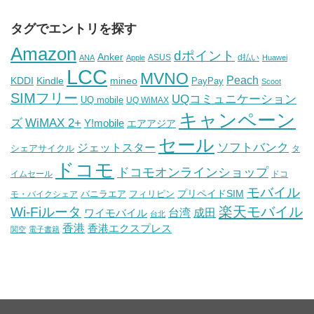
タグでエントリを探す
Amazon
dポイント
Anker
ASUS
d払い
ANA
Apple
Huawei
LCC
MVNO
Peach
KDDI
Kindle
mineo
PayPay
Scoot
SIMフリー
UQコミュニケーション
UQ mobile
UQ WiMAX
キャンペーン
WiMAX 2+
ズ
Y!mobile
エアアジア
セール
ソフトバンク
ジェットスター
シェアサイクル
タ
ドコモ
ドコモオンラインショップ
イムセール
ドコ
モバイル
バニラエア
プリペイドSIM
モ・バイクシェア
フィリピン
Wi-Fiルータ
楽天モバイル
台湾
ワイモバイル
成田
台北
香港
香港エクスプレス
関空
電子書籍