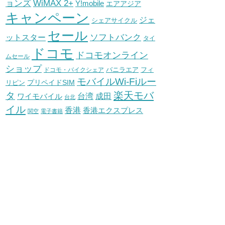
WiMAX 2+
ョンズ
Y!mobile
エアアジア
キャンペーン
ジェ
シェアサイクル
セール
ソフトバンク
ットスター
タイ
ドコモ
ドコモオンライン
ムセール
ショップ
バニラエア
ドコモ・バイクシェア
フィ
モバイルWi-Fiルー
プリペイドSIM
リピン
タ
楽天モバ
台湾
ワイモバイル
成田
台北
イル
香港
香港エクスプレス
関空
電子書籍