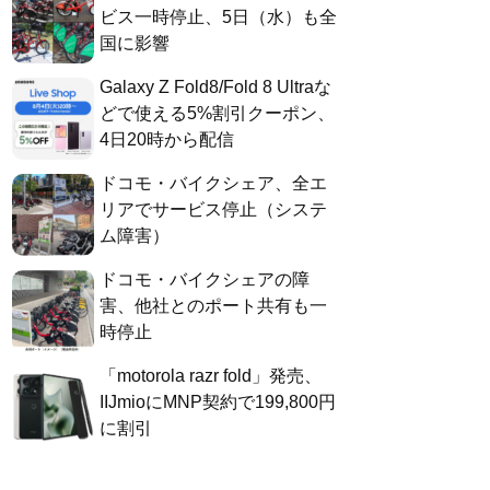
ビス一時停止、5日（水）も全
国に影響
Galaxy Z Fold8/Fold 8 Ultraな
どで使える5%割引クーポン、
4日20時から配信
ドコモ・バイクシェア、全エ
リアでサービス停止（システ
ム障害）
ドコモ・バイクシェアの障
害、他社とのポート共有も一
時停止
「motorola razr fold」発売、
IIJmioにMNP契約で199,800円
に割引