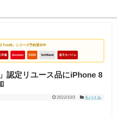
y Z Fold8」シリーズ予約受付中
天市場
docomo
KDDI
SoftBank
楽天モバイル
ied」認定リユース品にiPhone 8
加
2022/10/3
モバイル