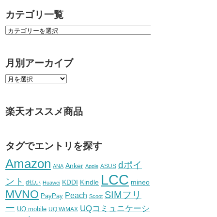
カテゴリ一覧
月別アーカイブ
楽天オススメ商品
タグでエントリを探す
Amazon
dポイ
Anker
ASUS
ANA
Apple
LCC
ント
KDDI
Kindle
mineo
d払い
Huawei
MVNO
SIMフリ
Peach
PayPay
Scoot
ー
UQコミュニケーシ
UQ mobile
UQ WiMAX