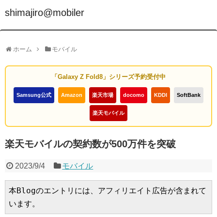
shimajiro@mobiler
ホーム
モバイル
「Galaxy Z Fold8」シリーズ予約受付中
Samsung公式
Amazon
楽天市場
docomo
KDDI
SoftBank
楽天モバイル
楽天モバイルの契約数が500万件を突破
2023/9/4
モバイル
本Blogのエントリには、アフィリエイト広告が含まれて
います。