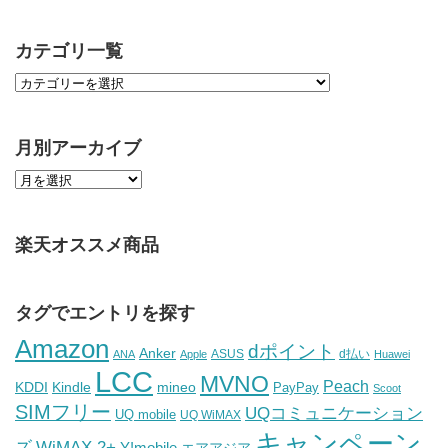
カテゴリ一覧
月別アーカイブ
楽天オススメ商品
タグでエントリを探す
Amazon
dポイント
Anker
ASUS
d払い
ANA
Apple
Huawei
LCC
MVNO
Peach
KDDI
Kindle
mineo
PayPay
Scoot
SIMフリー
UQコミュニケーション
UQ mobile
UQ WiMAX
キャンペーン
WiMAX 2+
ズ
Y!mobile