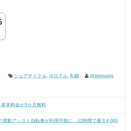
シェアサイクル
,
ポロクル
,
札幌
@shimajiro
M」基本料金が3カ月無料
G」の電動アシスト自転車が利用可能に、12時間で最大4,000