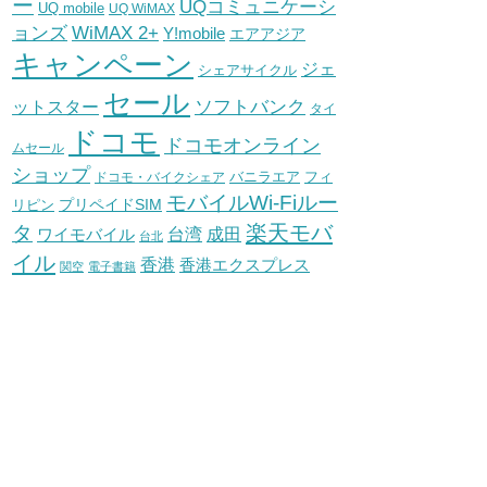
ー
UQコミュニケーシ
UQ mobile
UQ WiMAX
WiMAX 2+
ョンズ
Y!mobile
エアアジア
キャンペーン
ジェ
シェアサイクル
セール
ソフトバンク
ットスター
タイ
ドコモ
ドコモオンライン
ムセール
ショップ
バニラエア
ドコモ・バイクシェア
フィ
モバイルWi-Fiルー
プリペイドSIM
リピン
タ
楽天モバ
台湾
ワイモバイル
成田
台北
イル
香港
香港エクスプレス
関空
電子書籍