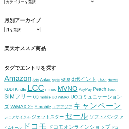
月別アーカイブ
楽天オススメ商品
タグでエントリを探す
Amazon
dポイント
Anker
ASUS
d払い
ANA
Apple
Huawei
LCC
MVNO
Peach
KDDI
Kindle
mineo
PayPay
Scoot
SIMフリー
UQコミュニケーション
UQ mobile
UQ WiMAX
キャンペーン
WiMAX 2+
ズ
Y!mobile
エアアジア
セール
ソフトバンク
ジェットスター
シェアサイクル
タ
ドコモ
ドコモオンラインショップ
イムセール
ドコ