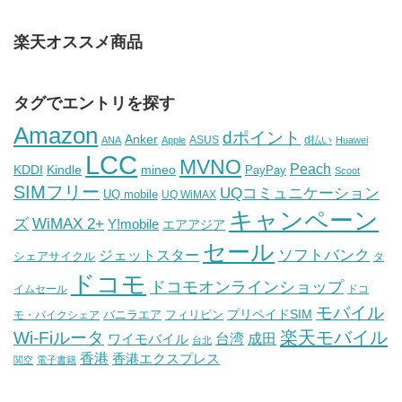
楽天オススメ商品
タグでエントリを探す
Amazon
dポイント
Anker
ASUS
d払い
ANA
Apple
Huawei
LCC
MVNO
Peach
KDDI
Kindle
mineo
PayPay
Scoot
SIMフリー
UQコミュニケーション
UQ mobile
UQ WiMAX
キャンペーン
WiMAX 2+
ズ
Y!mobile
エアアジア
セール
ソフトバンク
ジェットスター
シェアサイクル
タ
ドコモ
ドコモオンラインショップ
イムセール
ドコ
モバイル
バニラエア
プリペイドSIM
モ・バイクシェア
フィリピン
Wi-Fiルータ
楽天モバイル
台湾
ワイモバイル
成田
台北
香港
香港エクスプレス
関空
電子書籍