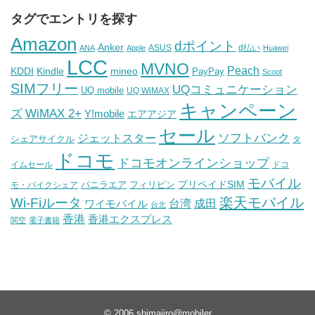
タグでエントリを探す
Amazon
dポイント
Anker
ASUS
d払い
ANA
Apple
Huawei
LCC
MVNO
Peach
KDDI
Kindle
mineo
PayPay
Scoot
SIMフリー
UQコミュニケーション
UQ mobile
UQ WiMAX
キャンペーン
WiMAX 2+
ズ
Y!mobile
エアアジア
セール
ソフトバンク
ジェットスター
シェアサイクル
タ
ドコモ
ドコモオンラインショップ
イムセール
ドコ
モバイル
バニラエア
プリペイドSIM
モ・バイクシェア
フィリピン
Wi-Fiルータ
楽天モバイル
台湾
ワイモバイル
成田
台北
香港
香港エクスプレス
関空
電子書籍
© 2006
shimajiro@mobiler