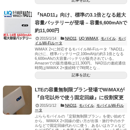
記事を読む
『NAD11』向け、標準の3.1倍となる超大
容量バッテリーが登場 – 容量6,600mAhで
約11,000円
2015/1/14
NAD11
,
UQ WiMAX
,
モバイル
,
モバ
イルWi-Fiルータ
WiMAX 2+に対応するモバイルWi-Fiルータ『NAD11』
向けに、標準バッテリー(2,100mAh)の約3.1倍となる
6,600mAhの大容量バッテリが販売されている。
Amazonでの販売価格は11,300円。 NAD11の連続通信
時間はWiMAX 2+接続時で7時間とな...
記事を読む
LTEの容量無制限プラン登場でWiMAXが
『自宅以外で使う固定回線』に役割変更
2015/1/12
NAD11
,
モバイル
,
モバイルWi-Fiル
ータ
ぷららモバイルの『定額無制限プラン』を使い始めて
から、WiMAX 2+回線の使い方が出張・旅行中のホテ
ルなどで固定回線代わりに使う、あるいはカフェなど