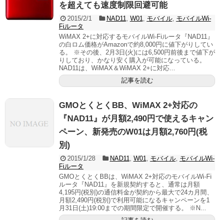
を超えても速度制限回避可能
2015/2/1
NAD11
,
W01
,
モバイル
,
モバイルWi-
Fiルータ
WiMAX 2+に対応するモバイルWi-Fiルータ『NAD11』
の白ロム価格がAmazonで約8,000円に値下がりしてい
る。 ※その後、2月3日(火)には6,500円前後まで値下が
りしており、かなり安く購入が可能になっている。
NAD11は、WiMAX＆WiMAX 2+に対応...
記事を読む
GMOとくとくBB、WiMAX 2+対応の
『NAD11』が月額2,490円で使えるキャン
ペーン、新発売のW01は月額2,760円(税
別)
2015/1/28
NAD11
,
W01
,
モバイル
,
モバイルWi-
Fiルータ
GMOとくとくBBは、WiMAX 2+対応のモバイルWi-Fi
ルータ『NAD11』を新規契約すると、通常は月額
4,195円(税別)の通信料金が契約から最大で24カ月間、
月額2,490円(税別)で利用可能になるキャンペーンを1
月31日(土)19:00までの期間限定で開催する。 ※N...