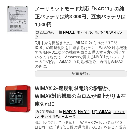
ノーリミットモード対応「NAD11」の純
正バッテリは約3,000円、互換バッテリは
1,500円
2015/6/6
NAD11
,
モバイル
,
モバイルWi-Fiルー
タ
5月末から開始された、WiMAX 2+向けの「3日間
3GB」の速度制限を回避するために、WiMAX対応機種
であるNAD11などの機種を白ロム購入する方が増えて
いるようなので、Amazonで買えるNAD11のバッテリ
ーのご紹介。 WiMAX 2+対応機種で、通信をWiMAX
のみに...
記事を読む
WiMAX 2+速度制限開始の影響か、
WiMAX対応機種の白ロムが値上がり＆在
庫切れに
2015/6/4
HWD15
,
NAD11
,
UQ WiMAX
,
モバイ
ル
,
モバイルWi-Fiルータ
既にお伝えしている通り、WiMAX 2+およびauの4G
LTE向けに「直近3日間の通信量が3GB」を超えた場合