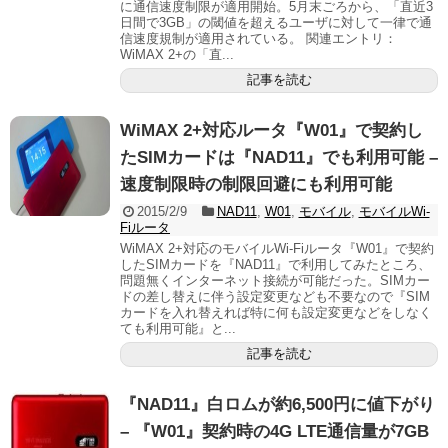
に通信速度制限が適用開始。5月末ごろから、「直近3
日間で3GB」の閾値を超えるユーザに対して一律で通
信速度規制が適用されている。 関連エントリ：
WiMAX 2+の「直...
記事を読む
WiMAX 2+対応ルータ『W01』で契約し
たSIMカードは『NAD11』でも利用可能 –
速度制限時の制限回避にも利用可能
2015/2/9
NAD11
,
W01
,
モバイル
,
モバイルWi-
Fiルータ
WiMAX 2+対応のモバイルWi-Fiルータ『W01』で契約
したSIMカードを『NAD11』で利用してみたところ、
問題無くインターネット接続が可能だった。SIMカー
ドの差し替えに伴う設定変更なども不要なので『SIM
カードを入れ替えれば特に何も設定変更などをしなく
ても利用可能』と...
記事を読む
『NAD11』白ロムが約6,500円に値下がり
– 『W01』契約時の4G LTE通信量が7GB