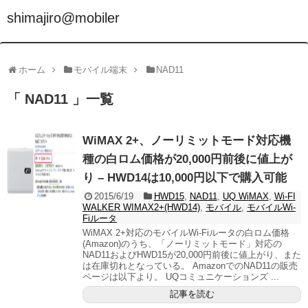
shimajiro@mobiler
ホーム
モバイル端末
NAD11
「 NAD11 」一覧
WiMAX 2+、ノーリミットモード対応機
種の白ロム価格が20,000円前後に値上が
り – HWD14は10,000円以下で購入可能
2015/6/19
HWD15
,
NAD11
,
UQ WiMAX
,
Wi-FI
WALKER WIMAX2+(HWD14)
,
モバイル
,
モバイルWi-
Fiルータ
WiMAX 2+対応のモバイルWi-Fiルータの白ロム価格
(Amazon)のうち、「ノーリミットモード」対応の
NAD11およびHWD15が20,000円前後に値上がり、また
は在庫切れとなっている。 AmazonでのNAD11の販売
ページは以下より。 UQコミュニケーションズ ...
記事を読む