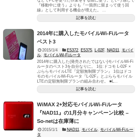
などでPCを使った作業をする際に使う。という感じで
『移動中に使う』よりも『一箇所に留まって使う回
線』として利用する機会が増えた。 ...
記事を読む
2014年に購入したモバイルWi-Fiルータ
ベスト3
2015/1/4
E5372
,
E5375
,
L-02F
,
NAD11
,
モバイ
ル
,
モバイルWi-Fiルータ
2014年に購入した(発売されたではない)モバイルWi-Fi
ルータのベスト3を自分なりに。 1位:ドコモ L-02F ×
ぷららモバイルLTE『定額無制限プラン』 1位はドコ
モのモバイルWi-Fiルータ『L-02F』とぷららモバイル
LTEの定額無制限プランの組み合わせ。 ■L...
記事を読む
WiMAX 2+対応モバイルWi-Fiルータ
『NAD11』の1月分キャンペーン比較 –
So-netは在庫薄に
2015/1/1
NAD11
,
モバイル
,
モバイルWi-Fiルー
タ