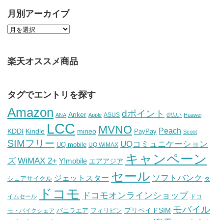
月別アーカイブ
楽天オススメ商品
タグでエントリを探す
Amazon
dポイント
Anker
ASUS
d払い
ANA
Apple
Huawei
LCC
MVNO
Peach
KDDI
Kindle
mineo
PayPay
Scoot
SIMフリー
UQコミュニケーション
UQ mobile
UQ WiMAX
キャンペーン
WiMAX 2+
ズ
Y!mobile
エアアジア
セール
ソフトバンク
ジェットスター
シェアサイクル
タ
ドコモ
ドコモオンラインショップ
イムセール
ドコ
モバイル
バニラエア
プリペイドSIM
モ・バイクシェア
フィリピン