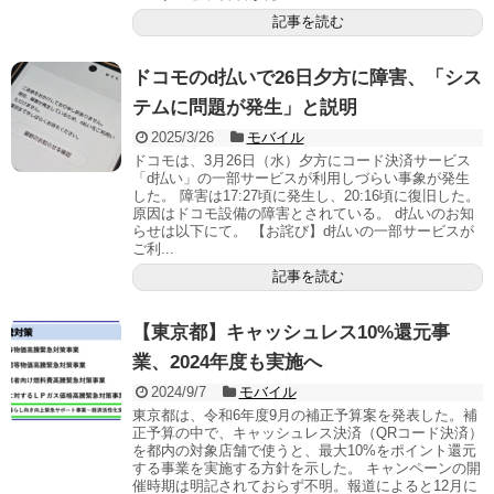
記事を読む
ドコモのd払いで26日夕方に障害、「シス
テムに問題が発生」と説明
2025/3/26
モバイル
ドコモは、3月26日（水）夕方にコード決済サービス
「d払い」の一部サービスが利用しづらい事象が発生
した。 障害は17:27頃に発生し、20:16頃に復旧した。
原因はドコモ設備の障害とされている。 d払いのお知
らせは以下にて。 【お詫び】d払いの一部サービスが
ご利...
記事を読む
【東京都】キャッシュレス10%還元事
業、2024年度も実施へ
2024/9/7
モバイル
東京都は、令和6年度9月の補正予算案を発表した。補
正予算の中で、キャッシュレス決済（QRコード決済）
を都内の対象店舗で使うと、最大10%をポイント還元
する事業を実施する方針を示した。 キャンペーンの開
催時期は明記されておらず不明。報道によると12月に