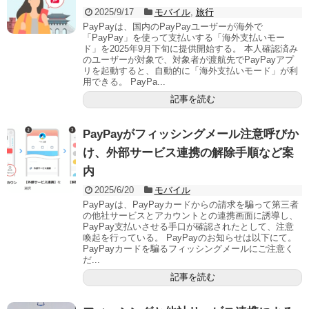
2025/9/17
モバイル
,
旅行
PayPayは、国内のPayPayユーザーが海外で
「PayPay」を使って支払いする「海外支払いモー
ド」を2025年9月下旬に提供開始する。 本人確認済み
のユーザーが対象で、対象者が渡航先でPayPayアプ
リを起動すると、自動的に「海外支払いモード」が利
用できる。 PayPa...
記事を読む
PayPayがフィッシングメール注意呼びか
け、外部サービス連携の解除手順など案
内
2025/6/20
モバイル
PayPayは、PayPayカードからの請求を騙って第三者
の他社サービスとアカウントとの連携画面に誘導し、
PayPay支払いさせる手口が確認されたとして、注意
喚起を行っている。 PayPayのお知らせは以下にて。
PayPayカードを騙るフィッシングメールにご注意く
だ...
記事を読む