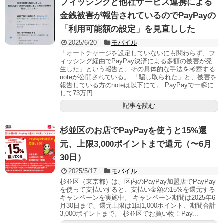
フィッシングと他社サービス連携による
金銭被害が報告されているのでPayPayの
「利用可能額の設定」を見直しした
2025/6/20
モバイル
「オートチャージを設定していないにも関わらず、フ
ィッシング経由でPayPay決済による多額の被害が発
生した」という報告と、その具体的な手法を考察する
noteが公開されている。 「騙し取られた」と、被害を
報告している方のnoteは以下にて。 PayPayで一瞬に
して73万円...
記事を読む
杉並区のお店でPayPayを使うと15%還
元、上限3,000ポイントまで還元（〜6月
30日）
2025/5/17
モバイル
杉並区（東京都）は、区内のPayPay加盟店でPayPay
を使って支払いすると、支払い金額の15%を還元する
キャンペーンを実施中。 キャンペーン期間は2025年6
月30日まで、還元上限は1回1,000ポイント、期間合計
3,000ポイントまで。 杉並区でお買い物！Pay...