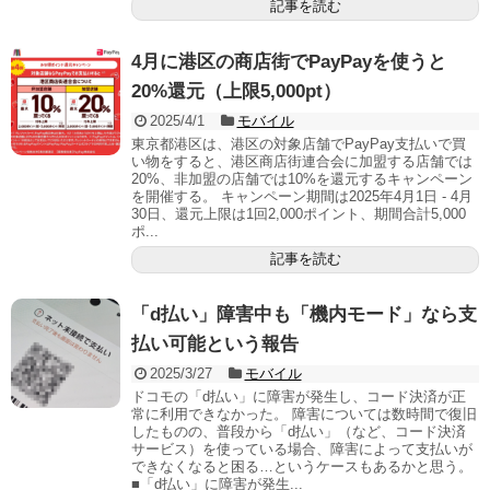
記事を読む
4月に港区の商店街でPayPayを使うと
20%還元（上限5,000pt）
2025/4/1
モバイル
東京都港区は、港区の対象店舗でPayPay支払いで買
い物をすると、港区商店街連合会に加盟する店舗では
20%、非加盟の店舗では10%を還元するキャンペーン
を開催する。 キャンペーン期間は2025年4月1日 - 4月
30日、還元上限は1回2,000ポイント、期間合計5,000
ポ...
記事を読む
「d払い」障害中も「機内モード」なら支
払い可能という報告
2025/3/27
モバイル
ドコモの「d払い」に障害が発生し、コード決済が正
常に利用できなかった。 障害については数時間で復旧
したものの、普段から「d払い」（など、コード決済
サービス）を使っている場合、障害によって支払いが
できなくなると困る…というケースもあるかと思う。
■「d払い」に障害が発生...