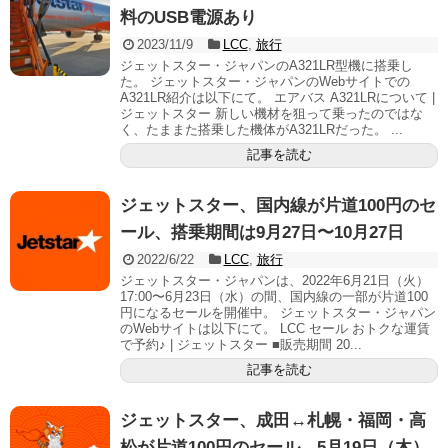
料のUSB電源あり
2023/11/9
LCC
,
旅行
ジェットスター・ジャパンのA321LR型機に搭乗し
た。 ジェットスター・ジャパンのWebサイトでの
A321LR紹介は以下にて。 エアバス A321LRについて |
ジェットスター 新しい機材を狙って乗ったのではな
く、たままた搭乗した機体がA321LRだった。 ...
記事を読む
ジェットスター、国内線が片道100円のセ
ール、搭乗期間は9月27日〜10月27日
2022/6/22
LCC
,
旅行
ジェットスター・ジャパンは、2022年6月21日（火）
17:00〜6月23日（水）の間、国内線の一部が片道100
円になるセールを開催中。 ジェットスター・ジャパン
のWebサイトは以下にて。 LCC セール おトクな運賃
で予約♪ | ジェットスター ■販売期間 20...
記事を読む
ジェットスター、成田↔札幌・福岡・高
松が片道100円のセール、5月19日（木）