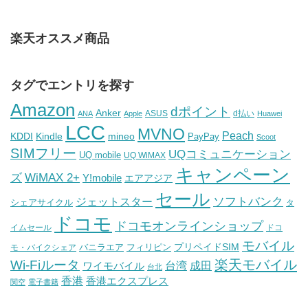
楽天オススメ商品
タグでエントリを探す
Amazon
dポイント
Anker
ASUS
d払い
ANA
Apple
Huawei
LCC
MVNO
Peach
KDDI
Kindle
mineo
PayPay
Scoot
SIMフリー
UQコミュニケーション
UQ mobile
UQ WiMAX
キャンペーン
WiMAX 2+
ズ
Y!mobile
エアアジア
セール
ソフトバンク
ジェットスター
シェアサイクル
タ
ドコモ
ドコモオンラインショップ
イムセール
ドコ
モバイル
バニラエア
プリペイドSIM
モ・バイクシェア
フィリピン
Wi-Fiルータ
楽天モバイル
台湾
ワイモバイル
成田
台北
香港
香港エクスプレス
関空
電子書籍