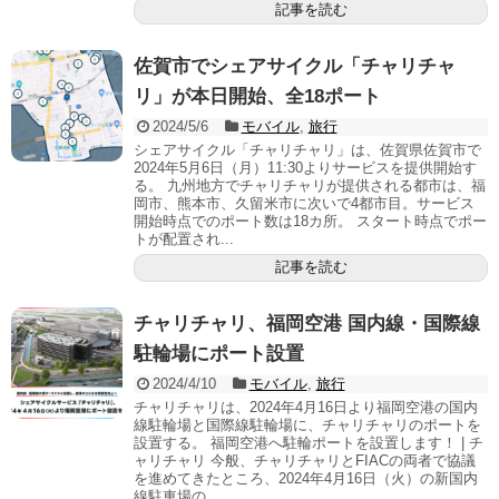
記事を読む
佐賀市でシェアサイクル「チャリチャ
リ」が本日開始、全18ポート
2024/5/6
モバイル
,
旅行
シェアサイクル「チャリチャリ」は、佐賀県佐賀市で
2024年5月6日（月）11:30よりサービスを提供開始す
る。 九州地方でチャリチャリが提供される都市は、福
岡市、熊本市、久留米市に次いで4都市目。サービス
開始時点でのポート数は18カ所。 スタート時点でポー
トが配置され...
記事を読む
チャリチャリ、福岡空港 国内線・国際線
駐輪場にポート設置
2024/4/10
モバイル
,
旅行
チャリチャリは、2024年4月16日より福岡空港の国内
線駐輪場と国際線駐輪場に、チャリチャリのポートを
設置する。 福岡空港へ駐輪ポートを設置します！ | チ
ャリチャリ 今般、チャリチャリとFIACの両者で協議
を進めてきたところ、2024年4月16日（火）の新国内
線駐車場の...