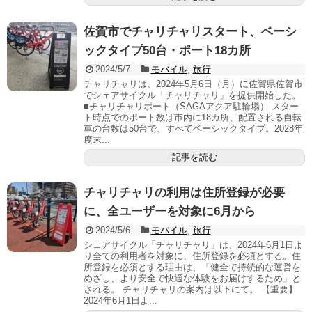
佐賀市でチャリチャリスタート、ベーシ
ックタイプ50台・ポート18カ所
2024/5/7
モバイル
,
旅行
チャリチャリは、2024年5月6日（月）に佐賀県佐賀市
でシェアサイクル「チャリチャリ」を提供開始した。
■チャリチャリポート（SAGAアクア駐輪場） スター
ト時点でのポート数は市内に18カ所、配置される自転
車の台数は50台で、すべてベーシックタイプ。2028年
度末...
記事を読む
チャリチャリの利用は住所登録が必要
に、全ユーザーを対象に6月から
2024/5/6
モバイル
,
旅行
シェアサイクル「チャリチャリ」は、2024年6月1日よ
り全ての利用者を対象に、住所登録を必須とする。住
所登録を必須とする理由は、「健全で持続的な運営を
めざし、より安全で快適な体験をお届けするため」と
される。 チャリチャリの案内は以下にて。 【重要】
2024年6月1日よ...