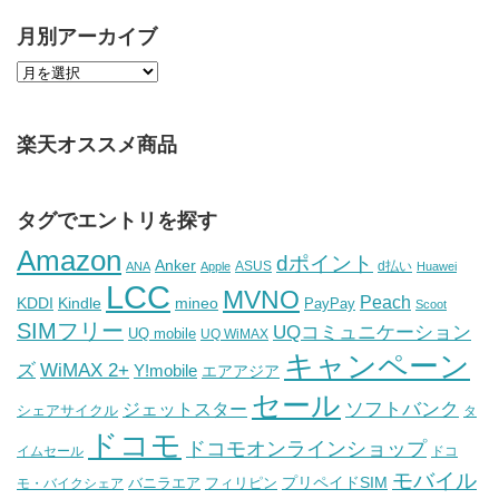
月別アーカイブ
楽天オススメ商品
タグでエントリを探す
Amazon
dポイント
Anker
ASUS
d払い
ANA
Apple
Huawei
LCC
MVNO
Peach
KDDI
Kindle
mineo
PayPay
Scoot
SIMフリー
UQコミュニケーション
UQ mobile
UQ WiMAX
キャンペーン
WiMAX 2+
ズ
Y!mobile
エアアジア
セール
ソフトバンク
ジェットスター
シェアサイクル
タ
ドコモ
ドコモオンラインショップ
イムセール
ドコ
モバイル
バニラエア
プリペイドSIM
モ・バイクシェア
フィリピン