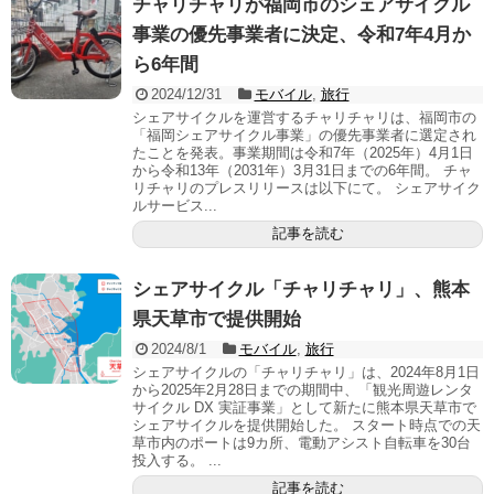
チャリチャリが福岡市のシェアサイクル
事業の優先事業者に決定、令和7年4月か
ら6年間
2024/12/31
モバイル
,
旅行
シェアサイクルを運営するチャリチャリは、福岡市の
「福岡シェアサイクル事業」の優先事業者に選定され
たことを発表。事業期間は令和7年（2025年）4月1日
から令和13年（2031年）3月31日までの6年間。 チャ
リチャリのプレスリリースは以下にて。 シェアサイク
ルサービス...
記事を読む
シェアサイクル「チャリチャリ」、熊本
県天草市で提供開始
2024/8/1
モバイル
,
旅行
シェアサイクルの「チャリチャリ」は、2024年8月1日
から2025年2月28日までの期間中、「観光周遊レンタ
サイクル DX 実証事業」として新たに熊本県天草市で
シェアサイクルを提供開始した。 スタート時点での天
草市内のポートは9カ所、電動アシスト自転車を30台
投入する。 ...
記事を読む