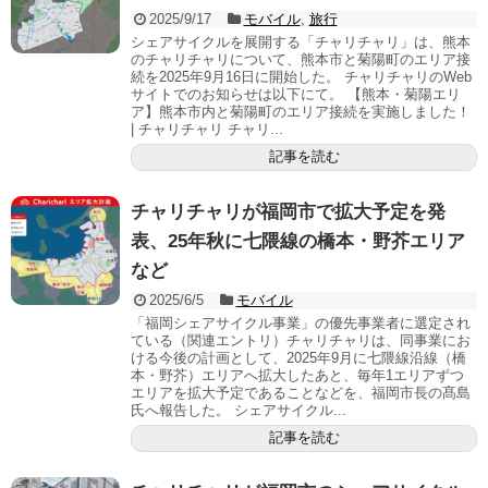
2025/9/17
モバイル
,
旅行
シェアサイクルを展開する「チャリチャリ」は、熊本
のチャリチャリについて、熊本市と菊陽町のエリア接
続を2025年9月16日に開始した。 チャリチャリのWeb
サイトでのお知らせは以下にて。 【熊本・菊陽エリ
ア】熊本市内と菊陽町のエリア接続を実施しました！
| チャリチャリ チャリ...
記事を読む
チャリチャリが福岡市で拡大予定を発
表、25年秋に七隈線の橋本・野芥エリア
など
2025/6/5
モバイル
「福岡シェアサイクル事業」の優先事業者に選定され
ている（関連エントリ）チャリチャリは、同事業にお
ける今後の計画として、2025年9月に七隈線沿線（橋
本・野芥）エリアへ拡大したあと、毎年1エリアずつ
エリアを拡大予定であることなどを、福岡市長の髙島
氏へ報告した。 シェアサイクル...
記事を読む