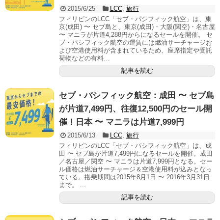
2015/6/25
LCC
,
旅行
フィリピンのLCC「セブ・パシフィック航空」は、東
京(成田) 〜 セブ島と、東京(成田)・大阪(関空)・名古屋
〜 マニラが片道4,288円からになるセールを開催。 セ
ブ・パシフィック航空の運賃には燃油サーチャージお
よび空港使用料が含まれているため、座席指定や受託
荷物などの有料...
記事を読む
セブ・パシフィック航空：成田 〜 セブ島
が片道7,499円、往復12,500円のセール開
催！日本 〜 マニラは片道7,999円
2015/6/13
LCC
,
旅行
フィリピンのLCC「セブ・パシフィック航空」は、成
田 〜 セブ島が片道7,499円になるセールを開催。成田
／名古屋／関空 〜 マニラは片道7,999円となる。セー
ル価格は燃油サーチャージ＆空港使用料が込みとなっ
ている。搭乗期間は2015年8月1日 〜 2016年3月31日
まで。 ...
記事を読む