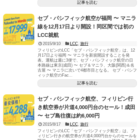
記事を読む
セブ・パシフィック航空が福岡 〜 マニラ
線を12月17日より開設！同区間では初の
LCC就航
2015/9/10
LCC
,
旅行
フィリピンのLCC「セブ・パシフィック航空」は、12
月17日より福岡 〜 マニラを新規開設することを発
表。運航は週に3便で、セブ・パシフィック航空の日
本路線は東京(成田) 〜 セブ＆マニラ、大阪(関西)＆名
古屋 〜 マニラに次いで4都市目となる。 セブ・パシフ
ィック航空のFac...
記事を読む
セブ・パシフィック航空、フィリピン行
き航空券が片道4,000円台のセール！成田
〜 セブ島往復は約6,000円
2015/8/17
LCC
,
旅行
フィリピンのLCC「セブ・パシフィック航空」は、フ
ィリピン行きの航空券が片道4,000円台からのセールを