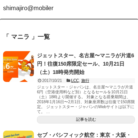
shimajiro@mobiler
「 マニラ 」一覧
ジェットスター、名古屋〜マニラが片道6
円！往復150席限定セール、10月21日
（土）18時発売開始
2017/10/21
LCC
,
旅行
ジェットスター・ジャパンは、名古屋〜マニラが片道
6円（空港使用料など別）となるセールを10月21日
（土）18時より開催する。 対象となる搭乗期間は、
2018年1月16日〜2月1日、対象座席数は往復で150席限
定。 ジェットスター・ジャパンのWebサイトは以下に
て。 ...
記事を読む
セブ・パシフィック航空：東京・大阪・