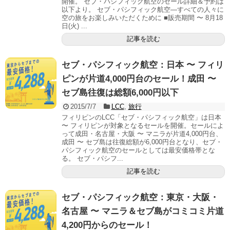
開催。 セブ・パシフィック航空のセール詳細＆予約は
以下より。 セブ・パシフィック航空―すべての人々に
空の旅をお楽しみいただくために ■販売期間 〜 8月18
日(火) ...
記事を読む
セブ・パシフィック航空：日本 〜 フィリ
ピンが片道4,000円台のセール！成田 〜
セブ島往復は総額6,000円以下
2015/7/7
LCC
,
旅行
フィリピンのLCC「セブ・パシフィック航空」は日本
〜 フィリピンが対象となるセールを開催。セールによ
って成田・名古屋・大阪 〜 マニラが片道4,000円台、
成田 〜 セブ島は往復総額が6,000円台となり、セブ・
パシフィック航空のセールとしては最安価格帯とな
る。 セブ・パシフ...
記事を読む
セブ・パシフィック航空：東京・大阪・
名古屋 〜 マニラ＆セブ島がコミコミ片道
4,200円からのセール！