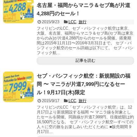
名古屋・福岡からマニラ＆セブ島が片道
4,288円のセール！
2015/9/23
LCC
,
旅行
フィリピンのLCC、セブ・パシフィック航空は東京、
大阪、名古屋、福岡からマニラ＆セブ島(セブ島は東京
からのみ)が片道4,288円からのセールを開催。搭乗期
間は2015年11月1日〜2016年3月31日まで。 セブ・パ
シフィック航空のセール詳細は以下にて。 セブ・パシ
フィック航...
記事を読む
セブ・パシフィック航空：新規開設の福
岡 〜 マニラが片道7,999円になるセー
ル！9月17日(木)限定
2015/9/17
LCC
,
旅行
フィリピンのLCC「セブ・パシフィック航空」は、12
月17日より新規開設する福岡 〜 マニラ線を対象とし
たセールを開催。同路線が片道7,999円、往復総額は約
16,500円となる。 セブ・パシフィック航空―すべての
人々に空の旅をお楽しみいただくために ■販売期間 9
月17日...