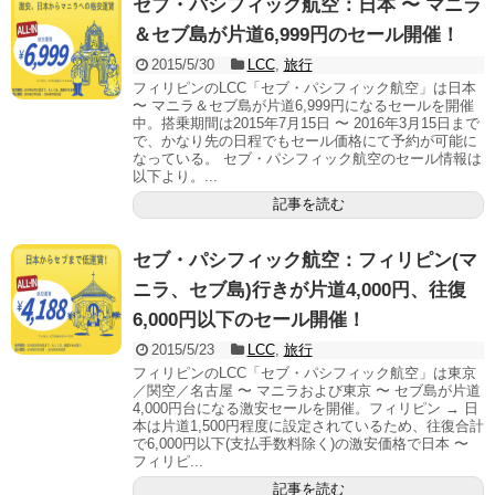
セブ・パシフィック航空：日本 〜 マニラ
＆セブ島が片道6,999円のセール開催！
2015/5/30
LCC
,
旅行
フィリピンのLCC「セブ・パシフィック航空」は日本
〜 マニラ＆セブ島が片道6,999円になるセールを開催
中。搭乗期間は2015年7月15日 〜 2016年3月15日まで
で、かなり先の日程でもセール価格にて予約が可能に
なっている。 セブ・パシフィック航空のセール情報は
以下より。...
記事を読む
セブ・パシフィック航空：フィリピン(マ
ニラ、セブ島)行きが片道4,000円、往復
6,000円以下のセール開催！
2015/5/23
LCC
,
旅行
フィリピンのLCC「セブ・パシフィック航空」は東京
／関空／名古屋 〜 マニラおよび東京 〜 セブ島が片道
4,000円台になる激安セールを開催。フィリピン → 日
本は片道1,500円程度に設定されているため、往復合計
で6,000円以下(支払手数料除く)の激安価格で日本 〜
フィリピ...
記事を読む