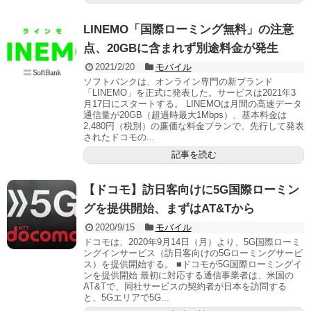
LINEMO「国際ローミング無料」の注意
点、20GBに含まれず別途料金が発生
2021/2/20
モバイル
ソフトバンクは、オンライン専門の新ブランド
「LINEMO」を正式に発表した。サービスは2021年3
月17日にスタートする。 LINEMOは月間の高速データ
通信量が20GB（超過時最大1Mbps）、基本料金は
2,480円（税別）の廉価な料金プランで、先行して発表
されたドコモの...
記事を読む
【ドコモ】訪日客向けに5G国際ローミン
グを提供開始、まずはAT&Tから
2020/9/15
モバイル
ドコモは、2020年9月14日（月）より、5G国際ローミ
ングインサービス（訪日客向けの5Gローミングサービ
ス）を提供開始する。 ■ドコモが5G国際ローミングイ
ンを提供開始 最初に対応する通信事業者は、米国の
AT&Tで、同社サービスの契約者が日本を訪問する
と、5Gエリアで5G...