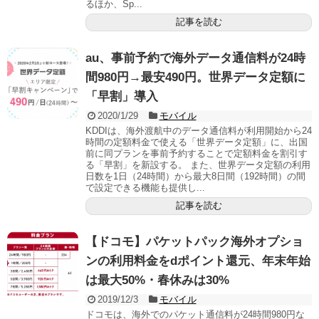
るほか、Sp...
記事を読む
au、事前予約で海外データ通信料が24時
間980円→最安490円。世界データ定額に
「早割」導入
2020/1/29
モバイル
KDDIは、海外渡航中のデータ通信料が利用開始から24
時間の定額料金で使える「世界データ定額」に、出国
前に同プランを事前予約することで定額料金を割引す
る「早割」を新設する。 また、世界データ定額の利用
日数を1日（24時間）から最大8日間（192時間）の間
で設定できる機能も提供し...
記事を読む
【ドコモ】パケットパック海外オプショ
ンの利用料金をdポイント還元、年末年始
は最大50%・春休みは30%
2019/12/3
モバイル
ドコモは、海外でのパケット通信料が24時間980円な