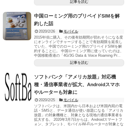
記事を読む
中国ローミング用のプリペイドSIMを解
約した話
2020/2/26
モバイル
2015年頃に購入、その後有効期間が切れそうになる度
にオンラインでチャージすることで有効期限を延長し
ていた、中国でのローミング用のプリペイドSIMを解
約することに。 中国ローミング用に使っていたのは、
中国移動香港の「4G/3G Data & Voice Roaming Pr...
記事を読む
ソフトバンク「アメリカ放題」対応機
種・通信事業者が拡大、Androidスマホ
やルーターも対象に
2020/2/25
モバイル
ソフトバンクは、米国内から日本および米国内宛の電
話・SMSと、データ通信が使い放題になる「アメリカ
放題」の対象機種と、対象となる現地の通信事業者を
拡大する。 2020年3月7日からは、Androidスマートフ
ォン、タブレット、モバイルWi-Fiルーターが対象とな