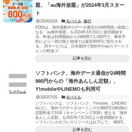
題、「au海外放題」が2024年3月スター
ト
2024/2/19
モバイル
,
旅行
KDDIは、海外渡航中のデータ通信が24時間使い放題に
なる「au海外放題」を2024年3月15日に提供開始す
る。料金は利用開始から24時間で1,200円で、事前予
約により一部の国と地域では最安800円に割引され
る。 同サービスは、日本国内で契約中のauスマートフ
ォンの料金プ...
記事を読む
ソフトバンク、海外データ通信が24時間
980円からの「海外あんしん定額」、
Y!mobileやLINEMOも利用可
2022/7/15
モバイル
ソフトバンクは、ソフトバンク、Y!mobile、LINEMO
向けに、海外でのデータローミングが980円/24時間の
定額料金で1GB（キャンペーンで3GB）使える「海外
あんしん定額」を2022年7月13日より提供開始する。
ソフトバンクのプレスリリースは以下にて。 980円...
記事を読む