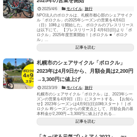
2025年の営業を開始
2025/4/6
モバイル
,
旅行
NPO法人のポロクルは、札幌市都心部のシェアサイク
ル「ポロクル」の2025年シーズンの営業を4月6日
（日）10時より開始した。 ポロクルのプレスリリース
は以下にて。 【プレスリリース】4月6日(日)より「ポ
ロクル」2025年度営業開始！ | ポロクル ■「ポロク
ル」...
記事を読む
札幌市のシェアサイクル「ポロクル」
2023年は4月9日から、月額会員は2,200円
→3,300円に値上げ
2023/3/9
モバイル
,
旅行
札幌市のシェアサイクル「ポロクル」は、2023年シー
ズンの営業を4月9日（日）にスタートする。 【お知ら
せ】2023年シーズンは4月9日(日)10時スタート！ | ポ
ロクル 昨シーズンからの変更点として、月額会員の基
本料金が2,200円→3,300円に値上げされる...
記事を読む
「さっぽろ元気プレミアム2022」、au