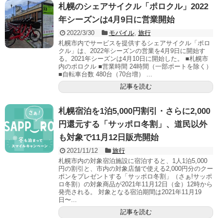
札幌のシェアサイクル「ポロクル」2022
年シーズンは4月9日に営業開始
2022/3/30
モバイル
,
旅行
札幌市内でサービスを提供するシェアサイクル「ポロ
クル」は、2022年シーズンの営業を4月9日に開始す
る。2021年シーズンは4月10日に開始した。 ■札幌市
内のポロクル ■営業時間 24時間（一部ポートを除く）
■自転車台数 480台（70台増） ...
記事を読む
札幌宿泊を1泊5,000円割引・さらに2,000
円還元する「サッポロ冬割」、道民以外
も対象で11月12日販売開始
2021/11/12
旅行
札幌市内の対象宿泊施設に宿泊すると、1人1泊5,000
円の割引と、市内の対象店舗で使える2,000円分のクー
ポンをプレゼントする「サッポロ冬割」（さぁ!サッポ
ロ冬割）の対象商品が2021年11月12日（金）12時から
発売される。 対象となる宿泊期間は2021年11月19
日〜...
記事を読む