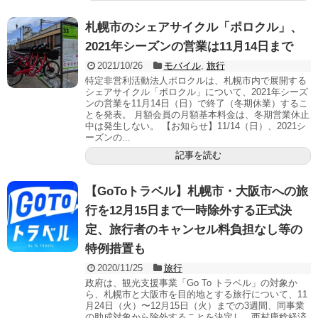
札幌市のシェアサイクル「ポロクル」、
2021年シーズンの営業は11月14日まで
2021/10/26
モバイル
,
旅行
特定非営利活動法人ポロクルは、札幌市内で展開する
シェアサイクル「ポロクル」について、2021年シーズ
ンの営業を11月14日（日）で終了（冬期休業）するこ
とを発表。 月額会員の月額基本料金は、冬期営業休止
中は発生しない。 【お知らせ】11/14（日）、2021シ
ーズンの...
記事を読む
【GoToトラベル】札幌市・大阪市への旅
行を12月15日まで一時除外する正式決
定、旅行者のキャンセル料負担なし等の
特例措置も
2020/11/25
旅行
政府は、観光支援事業「Go To トラベル」の対象か
ら、札幌市と大阪市を目的地とする旅行について、11
月24日（火）〜12月15日（火）までの3週間、同事業
の助成対象から除外することを決定し、西村康稔経済