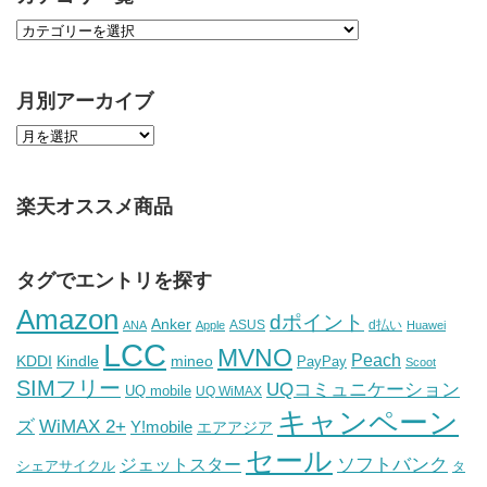
月別アーカイブ
楽天オススメ商品
タグでエントリを探す
Amazon
dポイント
Anker
ASUS
d払い
ANA
Apple
Huawei
LCC
MVNO
Peach
KDDI
Kindle
mineo
PayPay
Scoot
SIMフリー
UQコミュニケーション
UQ mobile
UQ WiMAX
キャンペーン
WiMAX 2+
ズ
Y!mobile
エアアジア
セール
ソフトバンク
ジェットスター
シェアサイクル
タ