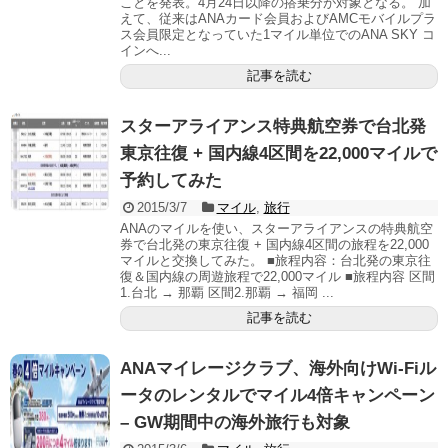
ことを発表。4月24日以降の搭乗分が対象となる。 加
えて、従来はANAカード会員およびAMCモバイルプラ
ス会員限定となっていた1マイル単位でのANA SKY コ
インへ...
記事を読む
スターアライアンス特典航空券で台北発
東京往復 + 国内線4区間を22,000マイルで
予約してみた
2015/3/7
マイル
,
旅行
ANAのマイルを使い、スターアライアンスの特典航空
券で台北発の東京往復 + 国内線4区間の旅程を22,000
マイルと交換してみた。 ■旅程内容：台北発の東京往
復＆国内線の周遊旅程で22,000マイル ■旅程内容 区間
1.台北 → 那覇 区間2.那覇 → 福岡 ...
記事を読む
ANAマイレージクラブ、海外向けWi-Fiル
ータのレンタルでマイル4倍キャンペーン
– GW期間中の海外旅行も対象