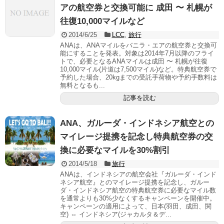
アの航空券と交換可能に 成田 〜 札幌が
往復10,000マイルなど
2014/6/25
LCC
,
旅行
ANAは、ANAマイルをバニラ・エアの航空券と交換可
能にすることを発表。対象は2014年7月以降のフライ
トで、必要となるANAマイルは成田 〜 札幌が往復
10,000マイル(片道は7,500マイル)など。特典航空券で
予約した場合、20kgまでの受託手荷物や予約手数料は
無料となるも...
記事を読む
ANA、ガルーダ・インドネシア航空との
マイレージ提携を記念し特典航空券の交
換に必要なマイルを30%割引
2014/5/18
旅行
ANAは、インドネシアの航空会社『ガルーダ・インド
ネシア航空』とのマイレージ提携を記念し、ガルー
ダ・インドネシア航空の特典航空券に必要なマイル数
を通常よりも30%少なくするキャンペーンを開催中。
キャンペーンの適用によって、日本(羽田、成田、関
空) ⇔ インドネシア(ジャカルタ＆デ...