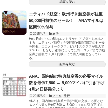
記事を読む
エティハド航空：欧州行き航空券が往復
50,000円前後のセール！ – ANAマイルは
区間50%付与
2015/4/7
旅行
Help PointさんのBlogエントリから アブダビを本拠と
する「エティハド航空」が96時間(4日間)限定のセール
を開催。エコノミークラス、ビジネスクラスが最大で
30% OFFとなり、都市によってはヨーロッパまでの航
空券が総額で50,000円以下にて購入可能となってい
る。 ...
記事を読む
ANA、国内線の特典航空券の必要マイル
数を最低7,500 → 5,000マイルに引き下げ
4月24日搭乗分より
2015/3/9
マイル
,
旅行
ANAは、国内線の特典航空券(片道)の交換に必要とな
るマイル数を最低7,500 → 5,000マイルに引き下げる