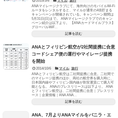
2015/3/6
マイル
,
旅行
ANAマイレージクラブにて、海外向けのモバイルWi-Fi
ルータをレンタルすると、マイルが通常の4倍貯まる
キャンペーンが開催されている。キャンペーン期間は
5月31日(日)まで。 ANAマイレージクラブでのキャン
ペーン紹介は以下より。 【ANAカードマイルプラス】
グローバルWiF...
記事を読む
ANAとフィリピン航空が2社間提携に合意
コードシェア便の運行やマイレージ提携
を開始
2014/10/6
マイル
,
旅行
ANAとフィリピン航空は二社間提携に合意。二社間で
のマイレージ提携のほか、両社の航空券を購入時に、
日本国内線やフィリピン国内線が割安運賃にて購入可
能となる。 ANAのプレスリリースは以下より。 ANA
とフィリピン航空は、二社間提携に合意｜プレスリリ
ース｜企業情報｜ANA ANA...
記事を読む
ANA、7月よりANAマイルをバニラ・エ