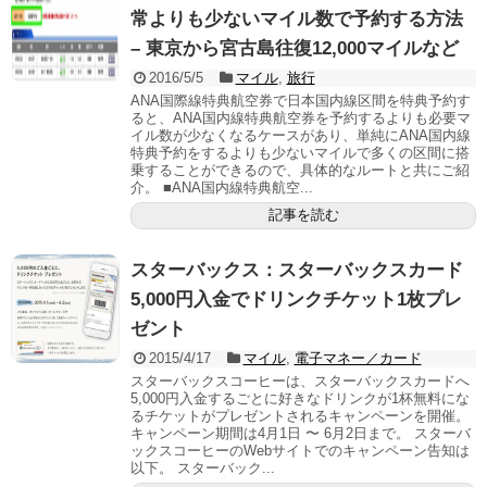
常よりも少ないマイル数で予約する方法
– 東京から宮古島往復12,000マイルなど
2016/5/5
マイル
,
旅行
ANA国際線特典航空券で日本国内線区間を特典予約す
ると、ANA国内線特典航空券を予約するよりも必要マ
イル数が少なくなるケースがあり、単純にANA国内線
特典予約をするよりも少ないマイルで多くの区間に搭
乗することができるので、具体的なルートと共にご紹
介。 ■ANA国内線特典航空...
記事を読む
スターバックス：スターバックスカード
5,000円入金でドリンクチケット1枚プレ
ゼント
2015/4/17
マイル
,
電子マネー／カード
スターバックスコーヒーは、スターバックスカードへ
5,000円入金するごとに好きなドリンクが1杯無料にな
るチケットがプレゼントされるキャンペーンを開催。
キャンペーン期間は4月1日 〜 6月2日まで。 スターバ
ックスコーヒーのWebサイトでのキャンペーン告知は
以下。 スターバック...