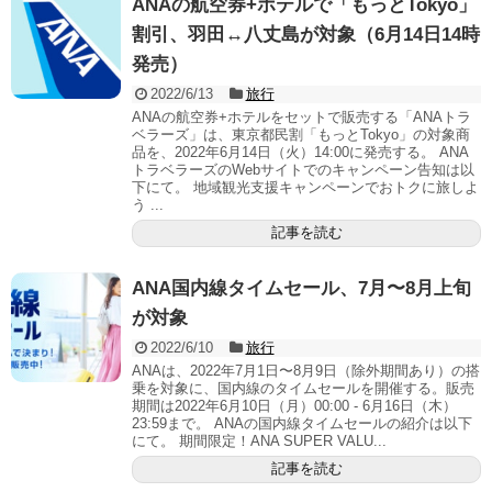
ANAの航空券+ホテルで「もっとTokyo」
割引、羽田↔八丈島が対象（6月14日14時
発売）
2022/6/13
旅行
ANAの航空券+ホテルをセットで販売する「ANAトラ
ベラーズ」は、東京都民割「もっとTokyo」の対象商
品を、2022年6月14日（火）14:00に発売する。 ANA
トラベラーズのWebサイトでのキャンペーン告知は以
下にて。 地域観光支援キャンペーンでおトクに旅しよ
う ...
記事を読む
ANA国内線タイムセール、7月〜8月上旬
が対象
2022/6/10
旅行
ANAは、2022年7月1日〜8月9日（除外期間あり）の搭
乗を対象に、国内線のタイムセールを開催する。販売
期間は2022年6月10日（月）00:00 - 6月16日（木）
23:59まで。 ANAの国内線タイムセールの紹介は以下
にて。 期間限定！ANA SUPER VALU...
記事を読む