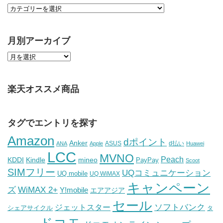
月別アーカイブ
楽天オススメ商品
タグでエントリを探す
Amazon
dポイント
Anker
ASUS
d払い
ANA
Apple
Huawei
LCC
MVNO
Peach
KDDI
Kindle
mineo
PayPay
Scoot
SIMフリー
UQコミュニケーション
UQ mobile
UQ WiMAX
キャンペーン
WiMAX 2+
ズ
Y!mobile
エアアジア
セール
ソフトバンク
ジェットスター
シェアサイクル
タ