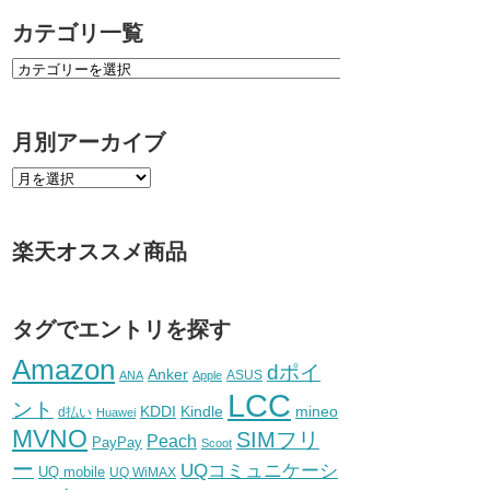
カテゴリ一覧
月別アーカイブ
楽天オススメ商品
タグでエントリを探す
Amazon
dポイ
Anker
ASUS
ANA
Apple
LCC
ント
KDDI
Kindle
mineo
d払い
Huawei
MVNO
SIMフリ
Peach
PayPay
Scoot
ー
UQコミュニケーシ
UQ mobile
UQ WiMAX