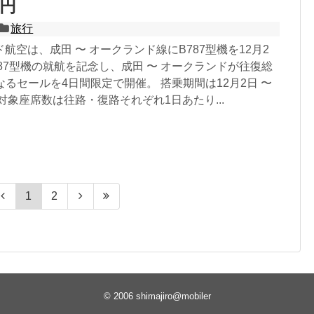
0円
旅行
航空は、成田 〜 オークランド線にB787型機を12月2
87型機の就航を記念し、成田 〜 オークランドが往復総
になるセールを4日間限定で開催。 搭乗期間は12月2日 〜
、対象座席数は往路・復路それぞれ1日あたり...
1
2
© 2006
shimajiro@mobiler