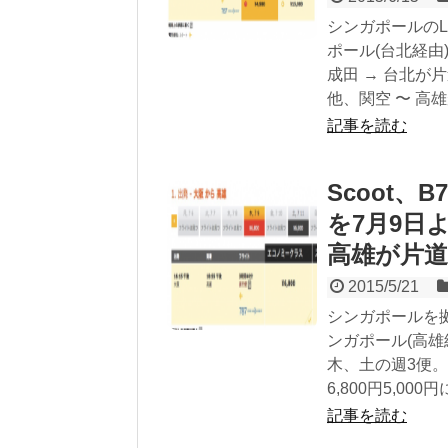
シンガポールのLC
ポール(台北経由
成田 → 台北が片
他、関空 〜 高雄が
記事を読む
Scoot、
を7月9日
高雄が片道5
2015/5/21
シンガポールを拠点
ンガポール(高雄
木、土の週3便。
6,800円5,0
記事を読む