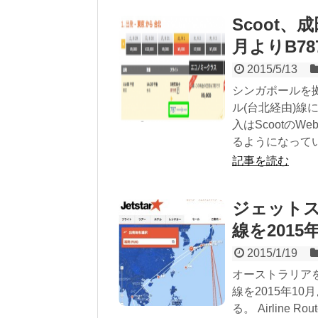
Scoot、
月よりB7
2015/5/13
シンガポールを拠点
ル(台北経由)線
入はScootの
るようになっている。
記事を読む
ジェットス
線を201
2015/1/19
オーストラリアを
線を2015年10
る。 Airlin