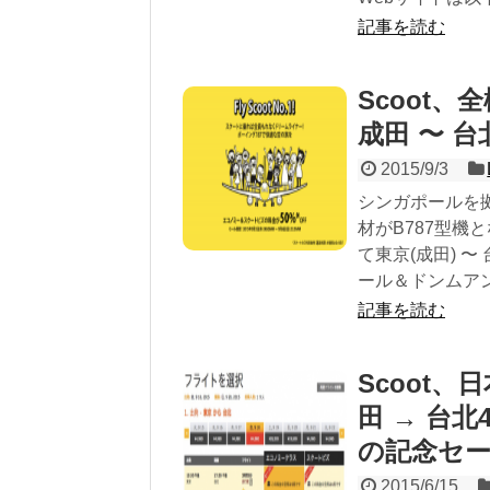
記事を読む
Scoot
成田 〜 台
2015/9/3
シンガポールを拠
材がB787型
て東京(成田) 
ール＆ドンムアン
記事を読む
Scoot
田 → 台北
の記念セ
2015/6/15