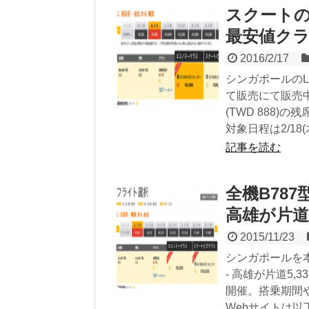
スクートの台
最安値クラ
2016/2/17
シンガポールのLC
て販売にて販売中。 
(TWD 888)
対象日程は2/18(木
記事を読む
全機B787
高雄が片道
2015/11/23
シンガポールを本拠
- 高雄が片道5
開催。搭乗期間や
Webサイトは以下より。