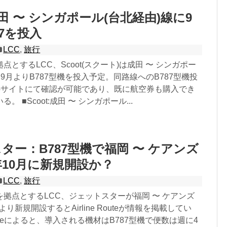
成田 〜 シンガポール(台北経由)線に9
87を投入
LCC
,
旅行
とするLCC、Scoot(スクート)は成田 〜 シンガポー
に9月よりB787型機を投入予定。同路線へのB787型機投
Webサイトにて確認が可能であり、既に航空券も購入でき
 ■Scoot:成田 〜 シンガポール...
ター：B787型機で福岡 〜 ケアンズ
5年10月に新規開設か？
LCC
,
旅行
拠点とするLCC、ジェットスターが福岡 〜 ケアンズ
月より新規開設するとAirline Routeが情報を掲載してい
e Routeによると、導入される機材はB787型機で便数は週に4