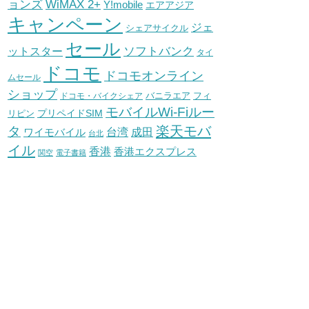
WiMAX 2+
ョンズ
Y!mobile
エアアジア
キャンペーン
ジェ
シェアサイクル
セール
ソフトバンク
ットスター
タイ
ドコモ
ドコモオンライン
ムセール
ショップ
バニラエア
ドコモ・バイクシェア
フィ
モバイルWi-Fiルー
プリペイドSIM
リピン
タ
楽天モバ
台湾
ワイモバイル
成田
台北
イル
香港
香港エクスプレス
関空
電子書籍