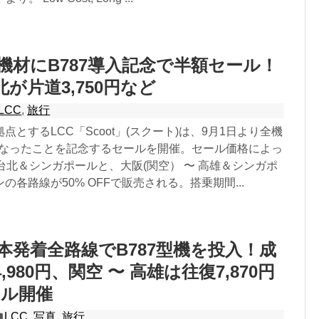
、全機材にB787導入記念で半額セール！
北が片道3,750円など
LCC
,
旅行
点とするLCC「Scoot」(スクート)は、9月1日より全機
機となったことを記念するセールを開催。セール価格によっ
〜 台北＆シンガポールと、大阪(関空） 〜 高雄＆シンガポ
の各路線が50% OFFで販売される。搭乗期間...
、日本発着全路線でB787型機を投入！成
4,980円、関空 〜 高雄は往復7,870円
ール開催
LCC
,
写真
,
旅行