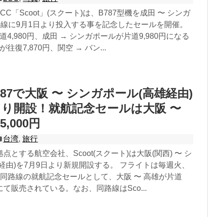
C「Scoot」(スクート)は、B787型機を成田 〜 シンガ
)線に9月1日より投入する事を記念したセールを開催。
道4,980円、成田 → シンガポールが片道9,980円になる
往復7,870円、関空 → バン...
B787で大阪 〜 シンガポール(高雄経由)
より開設！就航記念セールは大阪 〜
,000円
台湾
,
旅行
とする航空会社、Scoot(スクート)は大阪(関西) 〜 シ
経由)を7月9日より新規開設する。 フライトは毎週火、
同路線の就航記念セールとして、大阪 〜 高雄が片道
00円にて販売されている。なお、同路線はSco...