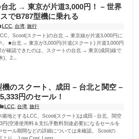
北 → 東京が片道3,000円！ – 世界
スでB787型機に乗れる
LCC
,
台湾
,
旅行
C、Scoot(スクート)の台北 → 東京線が片道3,000円に
■台北 → 東京が3,000円/片道(スクート) 片道3,000円
の残席が確認できたのは、スクートの台北 → 東京(成田)線で
)、2...
型機のスクート、成田 – 台北と関空 –
5,333円のセール！
LCC
,
台湾
,
旅行
地とするLCC、Scoot(スクート)は成田 - 台北、関空
,333円(空港使用料＆支払手数料別途必要)になるセールを
セール期間などの詳細については未確認。 Scootの
 Low Cost, Long ...