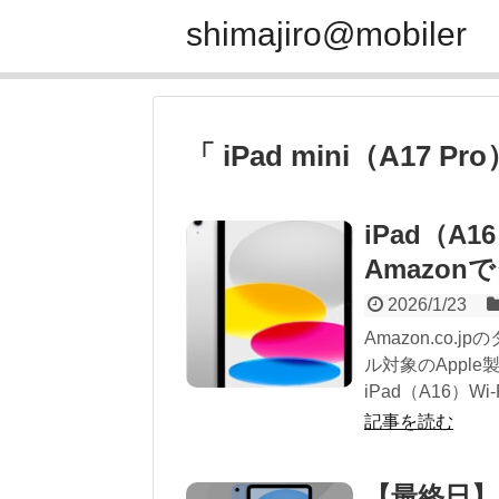
shimajiro@mobiler
「 iPad mini（A17 P
iPad（A1
Amazo
2026/1/23
Amazon.co.
ル対象のApple製品
iPad（A16）Wi-F
記事を読む
【最終日】