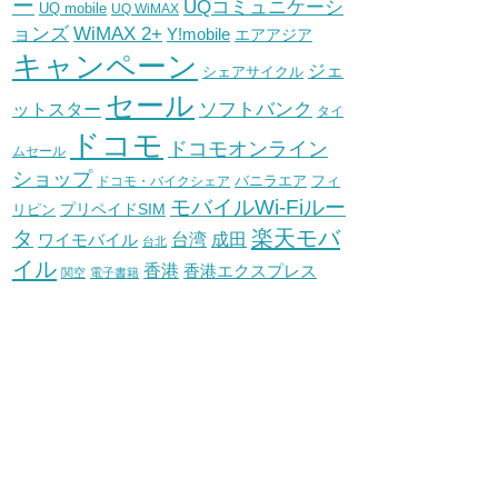
ー
UQコミュニケーシ
UQ mobile
UQ WiMAX
WiMAX 2+
ョンズ
Y!mobile
エアアジア
キャンペーン
ジェ
シェアサイクル
セール
ソフトバンク
ットスター
タイ
ドコモ
ドコモオンライン
ムセール
ショップ
バニラエア
ドコモ・バイクシェア
フィ
モバイルWi-Fiルー
プリペイドSIM
リピン
タ
楽天モバ
台湾
ワイモバイル
成田
台北
イル
香港
香港エクスプレス
関空
電子書籍