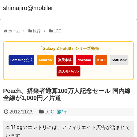
shimajiro@mobiler
ホーム
旅行
LCC
「Galaxy Z Fold8」シリーズ発売
Samsung公式
Amazon
楽天市場
docomo
KDDI
SoftBank
楽天モバイル
Peach、搭乗者通算100万人記念セール 国内線
全線が1,000円／片道
2012/11/29
LCC
,
旅行
本Blogのエントリには、アフィリエイト広告が含まれて
います。