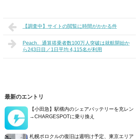
【調査中】サイトの閲覧に時間がかかる件
Peach、通算搭乗者数100万人突破は就航開始か
ら243日目／1日平均 4,115名が利用
最新のエントリ
【小田急】駅構内のシェアバッテリーを充レン
→CHARGESPOTに乗り換え
札幌ポロクルの復旧は週明け予定、東京エリア