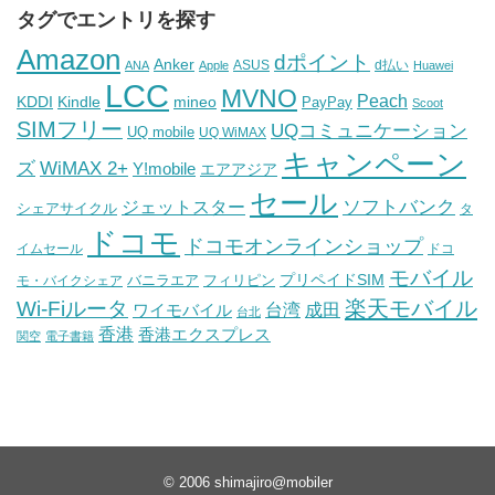
タグでエントリを探す
Amazon
dポイント
Anker
ASUS
d払い
ANA
Apple
Huawei
LCC
MVNO
Peach
KDDI
Kindle
mineo
PayPay
Scoot
SIMフリー
UQコミュニケーション
UQ mobile
UQ WiMAX
キャンペーン
WiMAX 2+
ズ
Y!mobile
エアアジア
セール
ソフトバンク
ジェットスター
シェアサイクル
タ
ドコモ
ドコモオンラインショップ
イムセール
ドコ
モバイル
バニラエア
プリペイドSIM
モ・バイクシェア
フィリピン
Wi-Fiルータ
楽天モバイル
台湾
ワイモバイル
成田
台北
香港
香港エクスプレス
関空
電子書籍
© 2006
shimajiro@mobiler