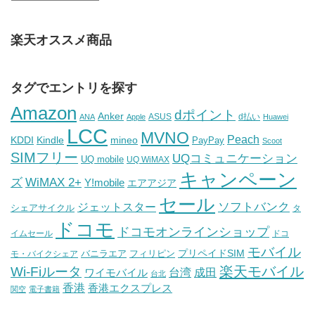
楽天オススメ商品
タグでエントリを探す
Amazon
dポイント
Anker
ASUS
d払い
ANA
Apple
Huawei
LCC
MVNO
Peach
KDDI
Kindle
mineo
PayPay
Scoot
SIMフリー
UQコミュニケーション
UQ mobile
UQ WiMAX
キャンペーン
WiMAX 2+
ズ
Y!mobile
エアアジア
セール
ソフトバンク
ジェットスター
シェアサイクル
タ
ドコモ
ドコモオンラインショップ
イムセール
ドコ
モバイル
バニラエア
プリペイドSIM
モ・バイクシェア
フィリピン
Wi-Fiルータ
楽天モバイル
台湾
ワイモバイル
成田
台北
香港
香港エクスプレス
関空
電子書籍