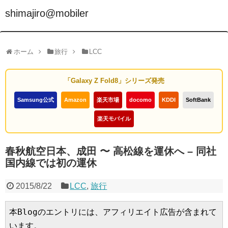
shimajiro@mobiler
ホーム
旅行
LCC
「Galaxy Z Fold8」シリーズ発売
Samsung公式
Amazon
楽天市場
docomo
KDDI
SoftBank
楽天モバイル
春秋航空日本、成田 〜 高松線を運休へ – 同社
国内線では初の運休
2015/8/22
LCC
,
旅行
本Blogのエントリには、アフィリエイト広告が含まれて
います。