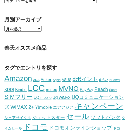
月別アーカイブ
楽天オススメ商品
タグでエントリを探す
Amazon
dポイント
Anker
ASUS
d払い
ANA
Apple
Huawei
LCC
MVNO
Peach
KDDI
Kindle
mineo
PayPay
Scoot
SIMフリー
UQコミュニケーション
UQ mobile
UQ WiMAX
キャンペーン
WiMAX 2+
ズ
Y!mobile
エアアジア
セール
ソフトバンク
ジェットスター
シェアサイクル
タ
ドコモ
ドコモオンラインショップ
イムセール
ドコ