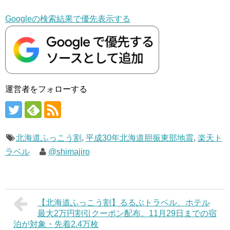
Googleの検索結果で優先表示する
運営者をフォローする
北海道ふっこう割
,
平成30年北海道胆振東部地震
,
楽天ト
ラベル
@shimajiro
【北海道ふっこう割】るるぶトラベル、ホテル
最大2万円割引クーポン配布。11月29日までの宿
泊が対象・先着2.4万枚