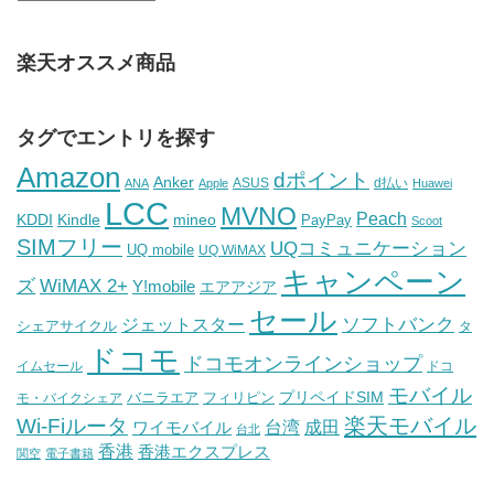
楽天オススメ商品
タグでエントリを探す
Amazon
dポイント
Anker
ASUS
d払い
ANA
Apple
Huawei
LCC
MVNO
Peach
KDDI
Kindle
mineo
PayPay
Scoot
SIMフリー
UQコミュニケーション
UQ mobile
UQ WiMAX
キャンペーン
WiMAX 2+
ズ
Y!mobile
エアアジア
セール
ソフトバンク
ジェットスター
シェアサイクル
タ
ドコモ
ドコモオンラインショップ
イムセール
ドコ
モバイル
バニラエア
プリペイドSIM
モ・バイクシェア
フィリピン
Wi-Fiルータ
楽天モバイル
台湾
ワイモバイル
成田
台北
香港
香港エクスプレス
関空
電子書籍