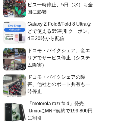
ビス一時停止、5日（水）も全
国に影響
Galaxy Z Fold8/Fold 8 Ultraな
どで使える5%割引クーポン、
4日20時から配信
ドコモ・バイクシェア、全エ
リアでサービス停止（システ
ム障害）
ドコモ・バイクシェアの障
害、他社とのポート共有も一
時停止
「motorola razr fold」発売、
IIJmioにMNP契約で199,800円
に割引