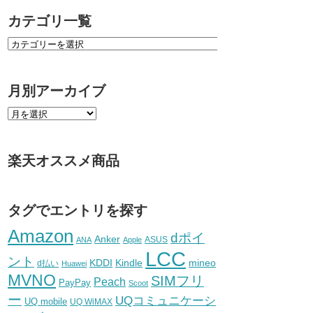
カテゴリ一覧
月別アーカイブ
楽天オススメ商品
タグでエントリを探す
Amazon
dポイ
Anker
ASUS
ANA
Apple
LCC
ント
KDDI
Kindle
mineo
d払い
Huawei
MVNO
SIMフリ
Peach
PayPay
Scoot
ー
UQコミュニケーシ
UQ mobile
UQ WiMAX