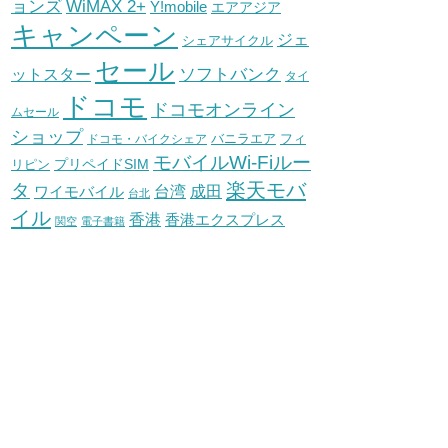
WiMAX 2+
ョンズ
Y!mobile
エアアジア
キャンペーン
ジェ
シェアサイクル
セール
ソフトバンク
ットスター
タイ
ドコモ
ドコモオンライン
ムセール
ショップ
バニラエア
ドコモ・バイクシェア
フィ
モバイルWi-Fiルー
プリペイドSIM
リピン
タ
楽天モバ
台湾
ワイモバイル
成田
台北
イル
香港
香港エクスプレス
関空
電子書籍