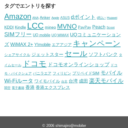
タグでエントリを探す
Amazon
dポイント
Anker
ASUS
d払い
ANA
Apple
Huawei
LCC
MVNO
Peach
KDDI
Kindle
mineo
PayPay
Scoot
SIMフリー
UQコミュニケーション
UQ mobile
UQ WiMAX
キャンペーン
WiMAX 2+
ズ
Y!mobile
エアアジア
セール
ソフトバンク
ジェットスター
シェアサイクル
タ
ドコモ
ドコモオンラインショップ
イムセール
ドコ
モバイル
バニラエア
プリペイドSIM
モ・バイクシェア
フィリピン
Wi-Fiルータ
楽天モバイル
台湾
ワイモバイル
成田
台北
香港
香港エクスプレス
関空
電子書籍
© 2006
shimajiro@mobiler