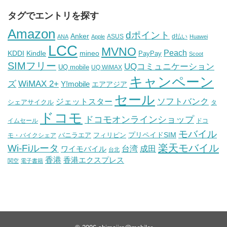
タグでエントリを探す
Amazon
dポイント
Anker
ASUS
d払い
ANA
Apple
Huawei
LCC
MVNO
Peach
KDDI
Kindle
mineo
PayPay
Scoot
SIMフリー
UQコミュニケーション
UQ mobile
UQ WiMAX
キャンペーン
WiMAX 2+
ズ
Y!mobile
エアアジア
セール
ソフトバンク
ジェットスター
シェアサイクル
タ
ドコモ
ドコモオンラインショップ
イムセール
ドコ
モバイル
バニラエア
プリペイドSIM
モ・バイクシェア
フィリピン
Wi-Fiルータ
楽天モバイル
台湾
ワイモバイル
成田
台北
香港
香港エクスプレス
関空
電子書籍