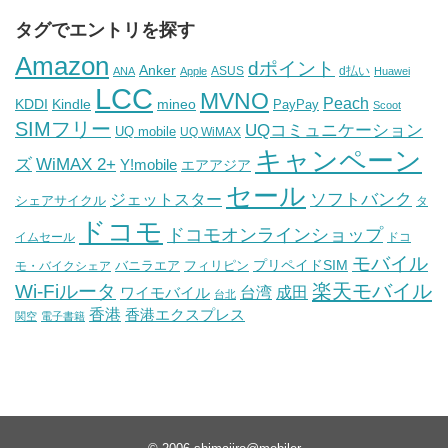
タグでエントリを探す
Amazon
dポイント
Anker
ASUS
d払い
ANA
Apple
Huawei
LCC
MVNO
Peach
KDDI
Kindle
mineo
PayPay
Scoot
SIMフリー
UQコミュニケーション
UQ mobile
UQ WiMAX
キャンペーン
WiMAX 2+
ズ
Y!mobile
エアアジア
セール
ソフトバンク
ジェットスター
シェアサイクル
タ
ドコモ
ドコモオンラインショップ
イムセール
ドコ
モバイル
バニラエア
プリペイドSIM
モ・バイクシェア
フィリピン
Wi-Fiルータ
楽天モバイル
台湾
ワイモバイル
成田
台北
香港
香港エクスプレス
関空
電子書籍