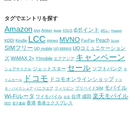
タグでエントリを探す
Amazon
dポイント
Anker
ASUS
d払い
ANA
Apple
Huawei
LCC
MVNO
Peach
KDDI
Kindle
mineo
PayPay
Scoot
SIMフリー
UQコミュニケーション
UQ mobile
UQ WiMAX
キャンペーン
WiMAX 2+
ズ
Y!mobile
エアアジア
セール
ソフトバンク
ジェットスター
シェアサイクル
タ
ドコモ
ドコモオンラインショップ
イムセール
ドコ
モバイル
バニラエア
プリペイドSIM
モ・バイクシェア
フィリピン
Wi-Fiルータ
楽天モバイル
台湾
ワイモバイル
成田
台北
香港
香港エクスプレス
関空
電子書籍