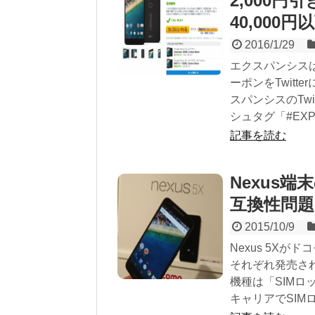
2,000円
40,000円
2016/1/29
エクスパンシスは、
ーポンをTwit
スパンシスのTwi
シュタグ「#EXPAN
記事を読む
Nexus端末
互換性問
2015/10/9
Nexus 5Xが
それぞれ発売され
機種は「SIM
キャリアでSIM