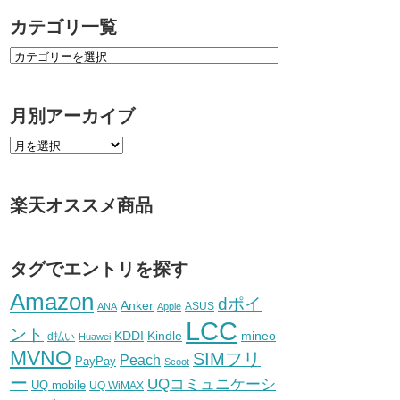
カテゴリ一覧
月別アーカイブ
楽天オススメ商品
タグでエントリを探す
Amazon
dポイ
Anker
ASUS
ANA
Apple
LCC
ント
KDDI
Kindle
mineo
d払い
Huawei
MVNO
SIMフリ
Peach
PayPay
Scoot
ー
UQコミュニケーシ
UQ mobile
UQ WiMAX