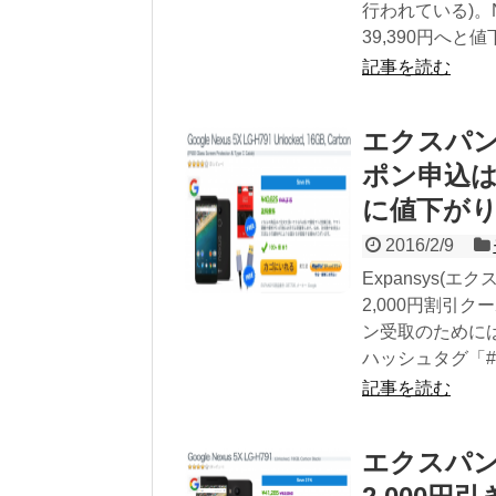
行われている)。Nex
39,390円へと値
記事を読む
エクスパンシ
ポン申込は1
に値下がり
2016/2/9
Expansys(エ
2,000円割引ク
ン受取のためには、
ハッシュタグ「#EX
記事を読む
エクスパンシ