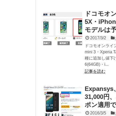
ドコモオン
5X・iPho
モデルは
2017/3/2
ドコモオンラインショ
mini 3・Xper
種に追加し値下げ。
6(64GB)・i...
記事を読む
Expansy
31,000円
ポン適用で
2016/3/5