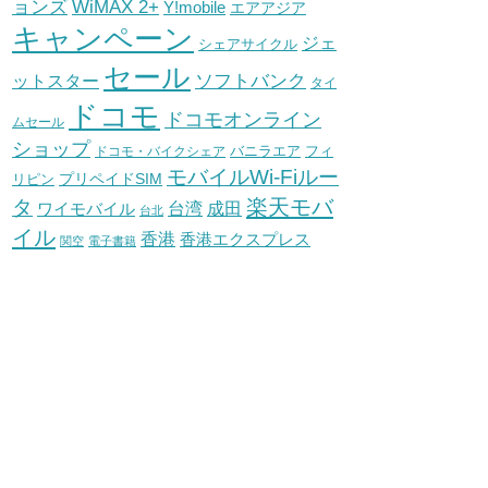
WiMAX 2+
ョンズ
Y!mobile
エアアジア
キャンペーン
ジェ
シェアサイクル
セール
ソフトバンク
ットスター
タイ
ドコモ
ドコモオンライン
ムセール
ショップ
バニラエア
ドコモ・バイクシェア
フィ
モバイルWi-Fiルー
プリペイドSIM
リピン
タ
楽天モバ
台湾
ワイモバイル
成田
台北
イル
香港
香港エクスプレス
関空
電子書籍