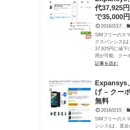
代37,92
で35,000
2016/2/17
SIMフリーのス
クスパンシス)は、Go
37,925円に値
用が可能、クーポ
記事を読む
Expansy
げ – クー
無料
2016/2/15
SIMフリーのス
ンシス)は、直