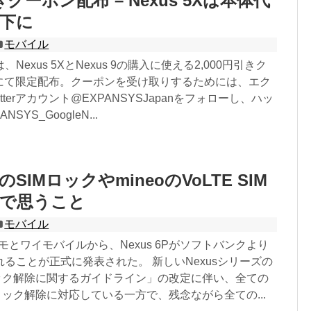
引きクーポン配布 – Nexus 5Xは本体代
以下に
モバイル
Nexus 5XとNexus 9の購入に使える2,000円引きク
terにて限定配布。クーポンを受け取りするためには、エク
tterアカウント@EXPANSYSJapanをフォローし、ハッ
SYS_GoogleN...
のSIMロックやmineoのVoLTE SIM
題で思うこと
モバイル
ドコモとワイモバイルから、Nexus 6Pがソフトバンクより
ることが正式に発表された。 新しいNexusシリーズの
ロック解除に関するガイドライン」の改定に伴い、全ての
ロック解除に対応している一方で、残念ながら全ての...