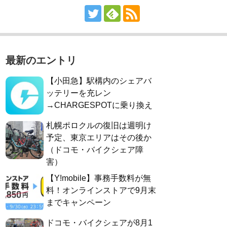
最新のエントリ
【小田急】駅構内のシェアバ
ッテリーを充レン
→CHARGESPOTに乗り換え
札幌ポロクルの復旧は週明け
予定、東京エリアはその後か
（ドコモ・バイクシェア障
害）
【Y!mobile】事務手数料が無
料！オンラインストアで9月末
までキャンペーン
ドコモ・バイクシェアが8月1