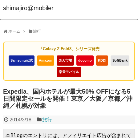
shimajiro@mobiler
ホーム
旅行
「Galaxy Z Fold8」シリーズ発売
Samsung公式
Amazon
楽天市場
docomo
KDDI
SoftBank
楽天モバイル
Expedia、国内ホテルが最大50% OFFになる5
日間限定セールを開催！東京／大阪／京都／沖
縄／札幌が対象
2014/3/18
旅行
本Blogのエントリには、アフィリエイト広告が含まれて