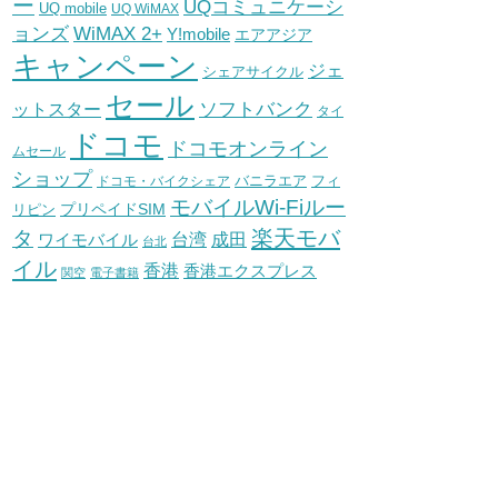
ー
UQコミュニケーシ
UQ mobile
UQ WiMAX
WiMAX 2+
ョンズ
Y!mobile
エアアジア
キャンペーン
ジェ
シェアサイクル
セール
ソフトバンク
ットスター
タイ
ドコモ
ドコモオンライン
ムセール
ショップ
バニラエア
ドコモ・バイクシェア
フィ
モバイルWi-Fiルー
プリペイドSIM
リピン
タ
楽天モバ
台湾
ワイモバイル
成田
台北
イル
香港
香港エクスプレス
関空
電子書籍