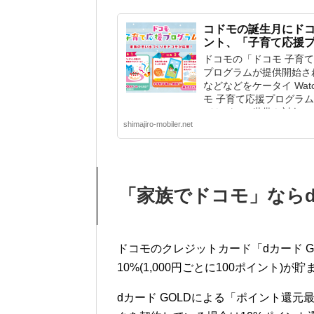
コドモの誕生月にドコ
ント、「子育て応援
ドコモの「ドコモ 子育
プログラムが提供開始さ
などなどをケータイ Wa
モ 子育て応援プログラム
どもがいる世帯を対象に、
shimajiro-mobiler.net
「家族でドコモ」ならd
ドコモのクレジットカード「dカード 
10%(1,000円ごとに100ポイント)が貯
dカード GOLDによる「ポイント還