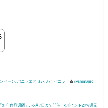
ンペーン
,
バニラエア
,
わくわくバニラ
@shimajiro
無印良品週間」が5月7日まで開催、dポイント20%還元