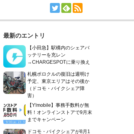
最新のエントリ
【小田急】駅構内のシェアバ
ッテリーを充レン
→CHARGESPOTに乗り換え
札幌ポロクルの復旧は週明け
予定、東京エリアはその後か
（ドコモ・バイクシェア障
害）
【Y!mobile】事務手数料が無
料！オンラインストアで9月末
までキャンペーン
ドコモ・バイクシェアが8月1