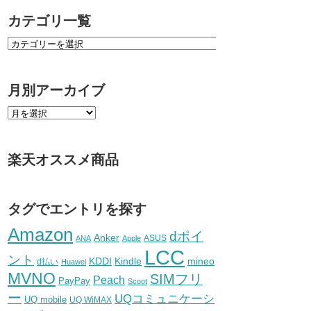
カテゴリ一覧
月別アーカイブ
楽天オススメ商品
タグでエントリを探す
Amazon
dポイ
Anker
ASUS
ANA
Apple
LCC
ント
KDDI
Kindle
mineo
d払い
Huawei
MVNO
SIMフリ
Peach
PayPay
Scoot
ー
UQコミュニケーシ
UQ mobile
UQ WiMAX