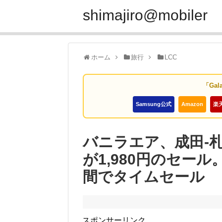
shimajiro@mobiler
ホーム
旅行
LCC
「Gal
Samsung公式
Amazon
楽
バニラエア、成田-札
が1,980円のセール。
間でタイムセール
スポンサーリンク