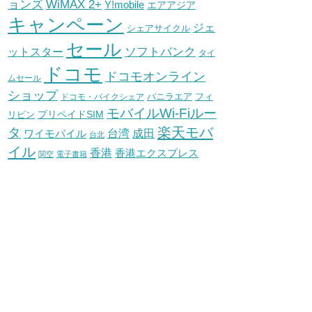
WiMAX 2+
ョンズ
Y!mobile
エアアジア
キャンペーン
ジェ
シェアサイクル
セール
ソフトバンク
ットスター
タイ
ドコモ
ドコモオンライン
ムセール
ショップ
バニラエア
ドコモ・バイクシェア
フィ
モバイルWi-Fiルー
プリペイドSIM
リピン
タ
楽天モバ
台湾
ワイモバイル
成田
台北
イル
香港
香港エクスプレス
関空
電子書籍