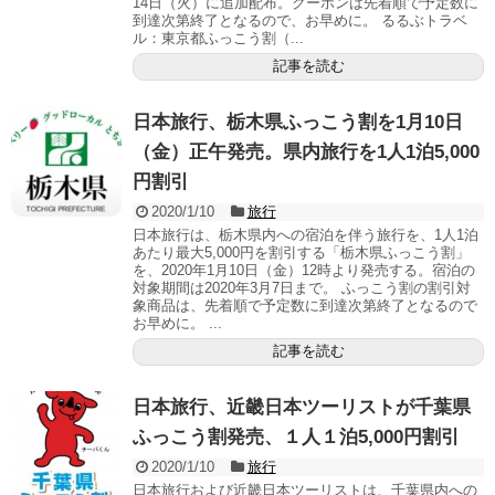
14日（火）に追加配布。クーポンは先着順で予定数に
到達次第終了となるので、お早めに。 るるぶトラベ
ル：東京都ふっこう割（...
記事を読む
日本旅行、栃木県ふっこう割を1月10日
（金）正午発売。県内旅行を1人1泊5,000
円割引
2020/1/10
旅行
日本旅行は、栃木県内への宿泊を伴う旅行を、1人1泊
あたり最大5,000円を割引する「栃木県ふっこう割」
を、2020年1月10日（金）12時より発売する。宿泊の
対象期間は2020年3月7日まで。 ふっこう割の割引対
象商品は、先着順で予定数に到達次第終了となるので
お早めに。 ...
記事を読む
日本旅行、近畿日本ツーリストが千葉県
ふっこう割発売、１人１泊5,000円割引
2020/1/10
旅行
日本旅行および近畿日本ツーリストは、千葉県内への