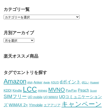
カテゴリ一覧
月別アーカイブ
楽天オススメ商品
タグでエントリを探す
Amazon
dポイント
Anker
ASUS
d払い
ANA
Apple
Huawei
LCC
MVNO
Peach
KDDI
Kindle
mineo
PayPay
Scoot
SIMフリー
UQコミュニケーション
UQ mobile
UQ WiMAX
キャンペーン
WiMAX 2+
ズ
Y!mobile
エアアジア