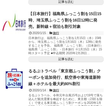
記事を読む
【日本旅行】福島県ふっこう割を15日15
時、埼玉県ふっこう割を16日12時に発
売。新幹線＋宿泊も割引対象
2020/1/15
旅行
日本旅行は、福島県ふっこう割を1月15日（水）15時
から、埼玉県ふっこう割を1月16日（木）12時に発売
することを予告。 福島県「ふっこう割」（日本旅行）
福島県「ふっこう割」 - 日本旅行 ※1月15日（水）15
時スタート予定 ■申込期間 2020年2月28日...
記事を読む
るるぶトラベル「東京都ふっこう割」ク
ーポンを追加発行、航空券や東海道新幹
線＋ホテルを最大約80%割引
2020/1/14
旅行
るるぶトラベル、令和元年台風15号および19号で落ち
込んだ観光需要を喚起するために、東京都（23区を除
く）で使える東京都ふっこう割クーポンを2020年1月