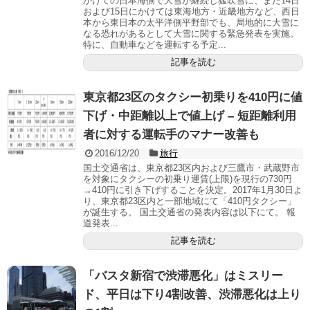
かけての日本海側で大雪が継続し猛吹雪に、また14日
および15日にかけては東海地方・近畿地方など、西日
本から東日本の太平洋側平野部でも、局地的に大雪に
なる恐れがあるとして大雪に関する緊急発表を実施。
特に、自動車などを運転する予定...
記事を読む
東京都23区のタクシー初乗りを410円に値
下げ・中距離以上で値上げ – 短距離利用
者に対する運転手のマナー改善も
2016/12/20
旅行
国土交通省は、東京都23区内および三鷹市・武蔵野市
を対象にタクシーの初乗り運賃(上限)を現行の730円
→410円に引き下げすることを決定。2017年1月30日よ
り、東京都23区内と一部地域にて「410円タクシー」
が誕生する。 国土交通省の発表内容は以下にて。 報
道発表...
記事を読む
「バスタ新宿で渋滞悪化」はミスリー
ド、平日は下り4割改善、渋滞悪化は上り