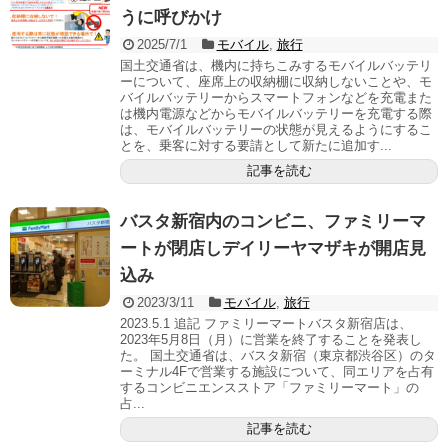
うに呼びかけ
2025/7/1
モバイル
,
旅行
国土交通省は、機内に持ちこみするモバイルバッテリ
ーについて、座席上の収納棚に収納しないことや、モ
バイルバッテリーからスマートフォンなどを充電また
は機内電源などからモバイルバッテリーを充電する際
は、モバイルバッテリーの状態が見えるようにするこ
とを、乗客に対する要請として新たに追加す...
記事を読む
バスタ新宿内のコンビニ、ファミリーマ
ートが閉店しデイリーヤマザキが開店見
込み
2023/3/11
モバイル
,
旅行
2023.5.1 追記 ファミリーマートバスタ新宿店は、
2023年5月8日（月）に営業を終了することを発表し
た。 国土交通省は、バスタ新宿（東京都渋谷区）のタ
ーミナル4Fで営業する施設について、同エリアを占有
するコンビニエンスストア「ファミリーマート」の
占...
記事を読む