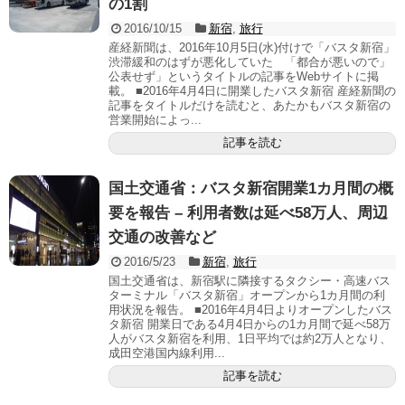
の1割
2016/10/15
新宿
,
旅行
産経新聞は、2016年10月5日(水)付けで「バスタ新宿」
渋滞緩和のはずが悪化していた 「都合が悪いので」
公表せず」というタイトルの記事をWebサイトに掲
載。 ■2016年4月4日に開業したバスタ新宿 産経新聞の
記事をタイトルだけを読むと、あたかもバスタ新宿の
営業開始によっ...
記事を読む
国土交通省：バスタ新宿開業1カ月間の概
要を報告 – 利用者数は延べ58万人、周辺
交通の改善など
2016/5/23
新宿
,
旅行
国土交通省は、新宿駅に隣接するタクシー・高速バス
ターミナル「バスタ新宿」オープンから1カ月間の利
用状況を報告。 ■2016年4月4日よりオープンしたバス
タ新宿 開業日である4月4日からの1カ月間で延べ58万
人がバスタ新宿を利用、1日平均では約2万人となり、
成田空港国内線利用...
記事を読む