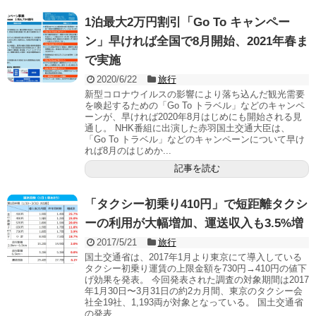
1泊最大2万円割引「Go To キャンペー
ン」早ければ全国で8月開始、2021年春ま
で実施
2020/6/22
旅行
新型コロナウイルスの影響により落ち込んだ観光需要
を喚起するための「Go To トラベル」などのキャンペ
ーンが、早ければ2020年8月はじめにも開始される見
通し。 NHK番組に出演した赤羽国土交通大臣は、
「Go To トラベル」などのキャンペーンについて早け
れば8月のはじめか...
記事を読む
「タクシー初乗り410円」で短距離タクシ
ーの利用が大幅増加、運送収入も3.5%増
2017/5/21
旅行
国土交通省は、2017年1月より東京にて導入している
タクシー初乗り運賃の上限金額を730円→410円の値下
げ効果を発表。 今回発表された調査の対象期間は2017
年1月30日〜3月31日の約2カ月間、東京のタクシー会
社全19社、1,193両が対象となっている。 国土交通省
の発表...