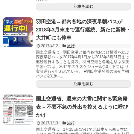
記事を読む
羽田空港↔都内各地の深夜早朝バスが
2018年3月末まで運行継続、新たに新橋・
大井町にも停車
2017/4/12
旅行
国土交通省は、羽田空港と都内各地および横浜を結ぶ
深夜早朝バスを2017年4月1日から2018年3月31日まで
継続運行することを発表。羽田空港と各地を結ぶ深夜
早朝バスは、2014年の冬スケジュール(10月下旬)より
実証運行が行われている。 ■羽田空港発着の深夜早朝
バスが2018年...
記事を読む
国土交通省、週末の大雪に関する緊急発
表 – 不要不急の外出を控えるように呼び
かけ
2017/1/13
旅行
国土交通省は、1月15日にかけて北日本から西日本に