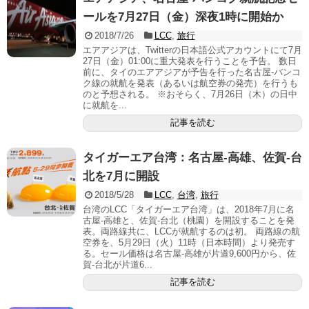
ールを7月27日（金）深夜1時に開始か
2018/7/26
LCC
,
旅行
エアアジアは、Twitterの日本語公式アカウントにて7月
27日（金）01:00に重大発表を行うことを予告。 数日
前に、タイのエアアジアが予告を行った名古屋-バンコ
ク線の就航を発表（あるいは航空券の発売）を行うも
のと予想される。 ※おそらく、7月26日（木）の日中
に就航を...
記事を読む
タイガーエア台湾：名古屋-高雄、佐賀-台
北を7月に開設
2018/5/28
LCC
,
台湾
,
旅行
台湾のLCC「タイガーエア台湾」は、2018年7月に名
古屋-高雄と、佐賀-台北（桃園）を開設することを発
表。両路線共に、LCCが就航するのは初。 両路線の航
空券を、5月29日（火）11時（日本時間）より発売す
る。セール価格は名古屋-高雄が片道9,600円から、佐
賀-台北が片道6...
記事を読む