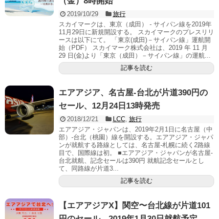
（金）8時開始
2019/10/29
旅行
スカイマークは、東京（成田） - サイパン線を2019年
11月29日に新規開設する。 スカイマークのプレスリリ
ースは以下にて。 「東京(成田)－サイパン線」運航開
始（PDF） スカイマーク株式会社は、2019 年 11 月
29 日(金)より「東京（成田）－サイパン線」の運航...
記事を読む
エアアジア、名古屋-台北が片道390円の
セール、12月24日13時発売
2018/12/21
LCC
,
旅行
エアアジア・ジャパンは、2019年2月1日に名古屋（中
部）-台北（桃園）線を開設する。エアアジア・ジャパ
ンが就航する路線としては、名古屋-札幌に続く2路線
目で、国際線は初。 ■エアアジア・ジャパンが名古屋-
台北就航、記念セールは390円 就航記念セールとし
て、同路線が片道3...
記事を読む
【エアアジアX】関空〜台北線が片道101
円のセール、2019年1月30日就航予定