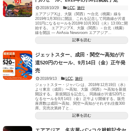
2018/10/29
LCC
,
旅行
エアアジアXは、大阪（関西）〜台北（桃園）線を
2019年1月30日に開設、これを記念して同路線が片道
101円になるセールを2018年10月30日（火）13:00に開
始する。 エアアジアX、大阪（関西）－台北（桃園）
線を開設 — AirAsia Newsroom エアアジア...
記事を読む
ジェットスター、成田・関空〜高知が片
道520円のセール、9月14日（金）正午発
売
2018/9/13
LCC
,
旅行
ジェットスター・ジャパンは、2018年12月19日（水）
より東京（成田）〜高知、大阪（関西）〜高知を新規
開設する。 新規開設を記念し、同路線が片道520円と
なるセールを9月14日（金）正午より開催する。販売
座席数は成田〜高知、関空〜高知がそれぞれ往復300
席。完売次第終了と...
記事を読む
エアアジア、名古屋-バンコク就航記念セ