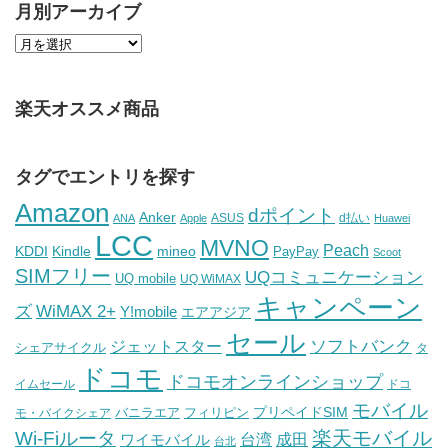
月別アーカイブ
楽天オススメ商品
タグでエントリを探す
Amazon
dポイント
Anker
ASUS
d払い
ANA
Apple
Huawei
LCC
MVNO
Peach
KDDI
Kindle
mineo
PayPay
Scoot
SIMフリー
UQコミュニケーション
UQ mobile
UQ WiMAX
キャンペーン
WiMAX 2+
ズ
Y!mobile
エアアジア
セール
ソフトバンク
ジェットスター
シェアサイクル
タ
ドコモ
ドコモオンラインショップ
イムセール
ドコ
モバイル
バニラエア
プリペイドSIM
モ・バイクシェア
フィリピン
Wi-Fiルータ
楽天モバイル
台湾
ワイモバイル
成田
台北