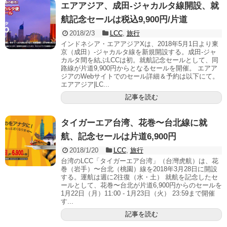
エアアジア、成田-ジャカルタ線開設、就
航記念セールは税込9,900円/片道
2018/2/3
LCC
,
旅行
インドネシア・エアアジアXは、2018年5月1日より東
京（成田）-ジャカルタ線を新規開設する。成田-ジャ
カルタ間を結ぶLCCは初。就航記念セールとして、同
路線が片道9,900円からとなるセールを開催。 エアア
ジアのWebサイトでのセール詳細＆予約は以下にて。
エアアジア|LC...
記事を読む
タイガーエア台湾、花巻〜台北線に就
航、記念セールは片道6,900円
2018/1/20
LCC
,
旅行
台湾のLCC「タイガーエア台湾」（台灣虎航）は、花
巻（岩手）〜台北（桃園）線を2018年3月28日に開設
する。運航は週に2往復（水・土） 就航を記念したセ
ールとして、花巻〜台北が片道6,900円からのセールを
1月22日（月）11:00 - 1月23日（火） 23:59まで開催
す...
記事を読む