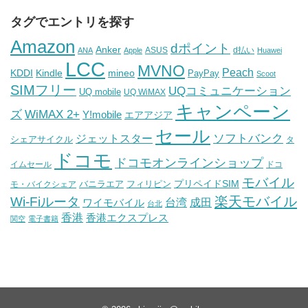
タグでエントリを探す
Amazon
dポイント
Anker
ASUS
d払い
ANA
Apple
Huawei
LCC
MVNO
Peach
KDDI
Kindle
mineo
PayPay
Scoot
SIMフリー
UQコミュニケーション
UQ mobile
UQ WiMAX
キャンペーン
WiMAX 2+
ズ
Y!mobile
エアアジア
セール
ソフトバンク
ジェットスター
シェアサイクル
タ
ドコモ
ドコモオンラインショップ
イムセール
ドコ
モバイル
バニラエア
プリペイドSIM
モ・バイクシェア
フィリピン
Wi-Fiルータ
楽天モバイル
台湾
ワイモバイル
成田
台北
香港
香港エクスプレス
関空
電子書籍