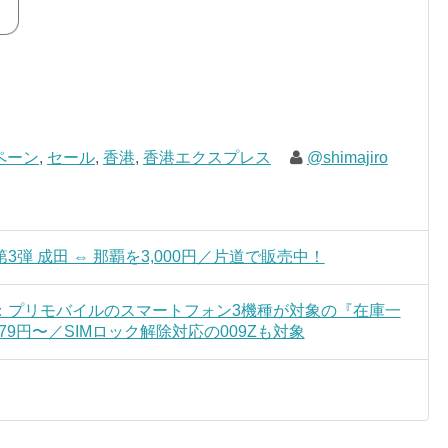
ペーン
,
セール
,
香港
,
香港エクスプレス
@shimajiro
弾 成田 ⇔ 那覇を3,000円／片道で販売中！
：プリモバイルのスマートフォン3機種が対象の『在庫一
79円〜／SIMロック解除対応の009Zも対象