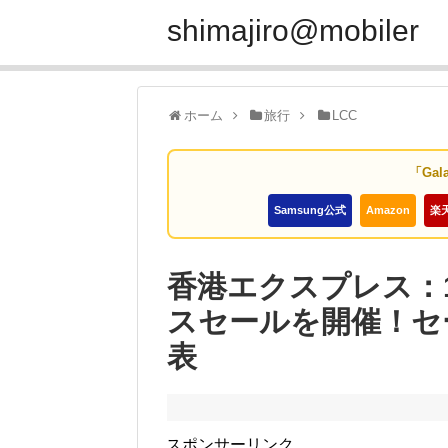
shimajiro@mobiler
ホーム
旅行
LCC
「Gal
Samsung公式
Amazon
楽
香港エクスプレス：1
スセールを開催！セ
表
スポンサーリンク