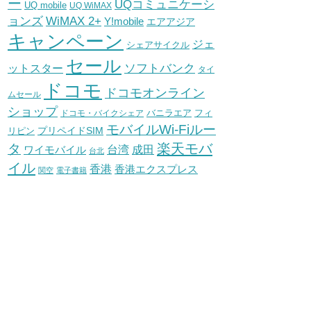
ー
UQコミュニケーシ
UQ mobile
UQ WiMAX
WiMAX 2+
ョンズ
Y!mobile
エアアジア
キャンペーン
ジェ
シェアサイクル
セール
ソフトバンク
ットスター
タイ
ドコモ
ドコモオンライン
ムセール
ショップ
バニラエア
ドコモ・バイクシェア
フィ
モバイルWi-Fiルー
プリペイドSIM
リピン
タ
楽天モバ
台湾
ワイモバイル
成田
台北
イル
香港
香港エクスプレス
関空
電子書籍