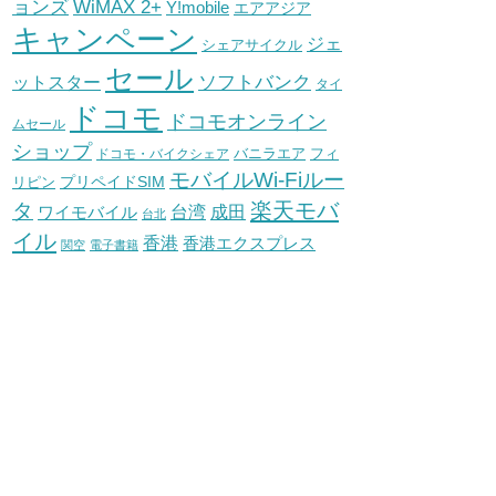
WiMAX 2+
ョンズ
Y!mobile
エアアジア
キャンペーン
ジェ
シェアサイクル
セール
ソフトバンク
ットスター
タイ
ドコモ
ドコモオンライン
ムセール
ショップ
バニラエア
ドコモ・バイクシェア
フィ
モバイルWi-Fiルー
プリペイドSIM
リピン
タ
楽天モバ
台湾
ワイモバイル
成田
台北
イル
香港
香港エクスプレス
関空
電子書籍