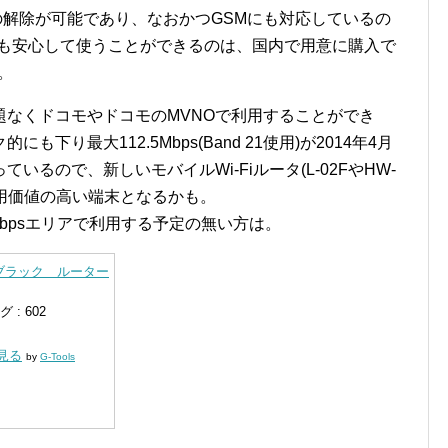
の解除が可能であり、なおかつGSMにも対応しているの
でも安心して使うことができるのは、国内で用意に購入で
。
題なくドコモやドコモのMVNOで利用することができ
り最大112.5Mbps(Band 21使用)が2014年4月
るので、新しいモバイルWi-Fiルータ(L-02FやHW-
利用価値の高い端末となるかも。
bpsエリアで利用する予定の無い方は。
03E ブラック ルーター
: 602
く見る
by
G-Tools