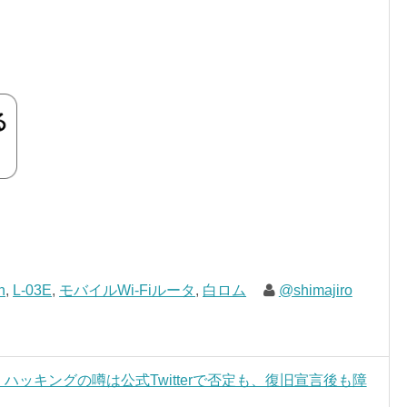
n
,
L-03E
,
モバイルWi-Fiルータ
,
白ロム
@shimajiro
！ハッキングの噂は公式Twitterで否定も、復旧宣言後も障