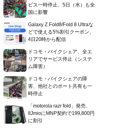
ビス一時停止、5日（水）も全
国に影響
Galaxy Z Fold8/Fold 8 Ultraな
どで使える5%割引クーポン、
4日20時から配信
ドコモ・バイクシェア、全エ
リアでサービス停止（システ
ム障害）
ドコモ・バイクシェアの障
害、他社とのポート共有も一
時停止
「motorola razr fold」発売、
IIJmioにMNP契約で199,800円
に割引