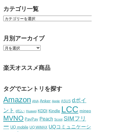
カテゴリ一覧
月別アーカイブ
楽天オススメ商品
タグでエントリを探す
Amazon
dポイ
Anker
ASUS
ANA
Apple
LCC
ント
KDDI
Kindle
mineo
d払い
Huawei
MVNO
SIMフリ
Peach
PayPay
Scoot
ー
UQコミュニケーシ
UQ mobile
UQ WiMAX