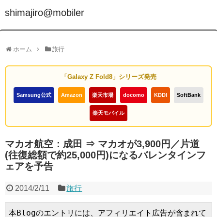
shimajiro@mobiler
ホーム
旅行
「Galaxy Z Fold8」シリーズ発売
Samsung公式
Amazon
楽天市場
docomo
KDDI
SoftBank
楽天モバイル
マカオ航空：成田 ⇒ マカオが3,900円／片道
(往復総額で約25,000円)になるバレンタインフ
ェアを予告
2014/2/11
旅行
本Blogのエントリには、アフィリエイト広告が含まれて