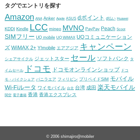
タグでエントリを探す
Amazon
dポイント
Anker
ASUS
d払い
ANA
Apple
Huawei
LCC
MVNO
Peach
KDDI
Kindle
mineo
PayPay
Scoot
SIMフリー
UQコミュニケーション
UQ mobile
UQ WiMAX
キャンペーン
WiMAX 2+
ズ
Y!mobile
エアアジア
セール
ソフトバンク
ジェットスター
シェアサイクル
タ
ドコモ
ドコモオンラインショップ
イムセール
ドコ
モバイル
バニラエア
プリペイドSIM
モ・バイクシェア
フィリピン
Wi-Fiルータ
楽天モバイル
台湾
ワイモバイル
成田
台北
香港
香港エクスプレス
関空
電子書籍
© 2006
shimajiro@mobiler