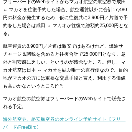
フリーバードのWebサイトからマカオ航空の航空券で成田
⇔ マカオを往復予約した場合、航空運賃以外に合計17,480
円の料金が発生するため、仮に往復共に3,900円／片道で予
約をした場合は成田 ⇔ マカオが往復で総額約25,000円とな
る。
航空運賃の3,900円／片道は激安ではあるけれど、燃油サー
チャージ＆諸税を含めると往復合計で25,000円となり、意
外と割安感に乏しい。というのが残念なところ。但し、マ
カオ航空は日本 ⇔ マカオを結ぶ唯一の直行便なので、目的
地がマカオの方には重要な交通手段と言え、利用する価値
も高いかなというところ(^ ^;
マカオ航空の航空券はフリーバードのWebサイトで販売さ
れる予定。
海外航空券、格安航空券のオンライン予約サイト【フリー
バード/FreeBird】