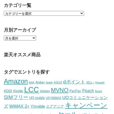
カテゴリ一覧
月別アーカイブ
楽天オススメ商品
タグでエントリを探す
Amazon
dポイント
Anker
ASUS
d払い
ANA
Apple
Huawei
LCC
MVNO
Peach
KDDI
Kindle
mineo
PayPay
Scoot
SIMフリー
UQコミュニケーション
UQ mobile
UQ WiMAX
キャンペーン
WiMAX 2+
ズ
Y!mobile
エアアジア