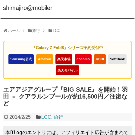
shimajiro@mobiler
ホーム
旅行
LCC
「Galaxy Z Fold8」シリーズ予約受付中
Samsung公式
Amazon
楽天市場
docomo
KDDI
SoftBank
楽天モバイル
エアアジアグループ『BIG SALE』を開始！羽
田 ⇔ クアラルンプールが約16,500円／往復な
ど
2014/2/25
LCC
,
旅行
本Blogのエントリには、アフィリエイト広告が含まれて