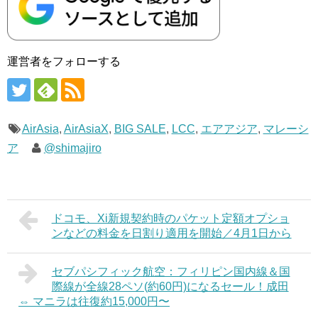
運営者をフォローする
AirAsia
,
AirAsiaX
,
BIG SALE
,
LCC
,
エアアジア
,
マレーシ
ア
@shimajiro
ドコモ、Xi新規契約時のパケット定額オプショ
ンなどの料金を日割り適用を開始／4月1日から
セブパシフィック航空：フィリピン国内線＆国
際線が全線28ペソ(約60円)になるセール！成田
⇔ マニラは往復約15,000円〜