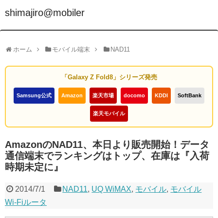
shimajiro@mobiler
ホーム
モバイル端末
NAD11
「Galaxy Z Fold8」シリーズ発売
Samsung公式
Amazon
楽天市場
docomo
KDDI
SoftBank
楽天モバイル
AmazonのNAD11、本日より販売開始！データ
通信端末でランキングはトップ、在庫は『入荷
時期未定に』
2014/7/1
NAD11
,
UQ WiMAX
,
モバイル
,
モバイル
Wi-Fiルータ