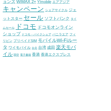
WiMAX 2+
ョンズ
Y!mobile
エアアジア
キャンペーン
ジェ
シェアサイクル
セール
ソフトバンク
ットスター
タイ
ドコモ
ドコモオンライン
ムセール
ショップ
バニラエア
ドコモ・バイクシェア
フィ
モバイルWi-Fiルー
プリペイドSIM
リピン
タ
楽天モバ
台湾
ワイモバイル
成田
台北
イル
香港
香港エクスプレス
関空
電子書籍