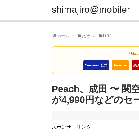
shimajiro@mobiler
ホーム
旅行
LCC
「Gal
Samsung公式
Amazon
楽
Peach、成田 〜 関
が4,990円などの
スポンサーリンク