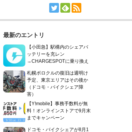
最新のエントリ
【小田急】駅構内のシェアバ
ッテリーを充レン
→CHARGESPOTに乗り換え
札幌ポロクルの復旧は週明け
予定、東京エリアはその後か
（ドコモ・バイクシェア障
害）
【Y!mobile】事務手数料が無
料！オンラインストアで9月末
までキャンペーン
ドコモ・バイクシェアが8月1