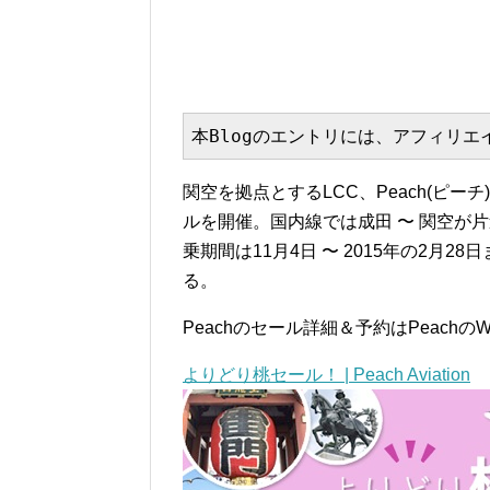
本Blogのエントリには、アフィリ
関空を拠点とするLCC、Peach(ピー
ルを開催。国内線では成田 〜 関空が片道
乗期間は11月4日 〜 2015年の2月
る。
Peachのセール詳細＆予約はPeachの
よりどり桃セール！ | Peach Aviation