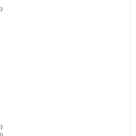
)
)
)