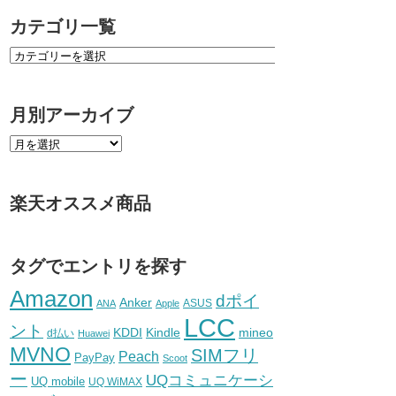
カテゴリ一覧
月別アーカイブ
楽天オススメ商品
タグでエントリを探す
Amazon
dポイ
Anker
ASUS
ANA
Apple
LCC
ント
KDDI
Kindle
mineo
d払い
Huawei
MVNO
SIMフリ
Peach
PayPay
Scoot
ー
UQコミュニケーシ
UQ mobile
UQ WiMAX