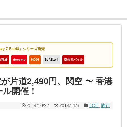
axy Z Fold8」シリーズ発売
天市場
docomo
KDDI
SoftBank
楽天モバイル
空が片道2,490円、関空 〜 香港
セール開催！
2014/10/22
2014/11/6
LCC
,
旅行