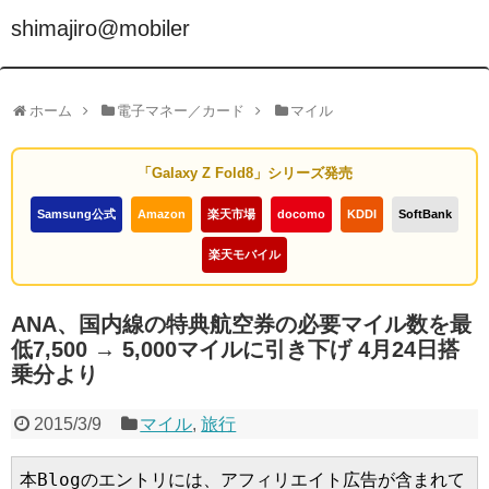
shimajiro@mobiler
ホーム
電子マネー／カード
マイル
「Galaxy Z Fold8」シリーズ発売
Samsung公式
Amazon
楽天市場
docomo
KDDI
SoftBank
楽天モバイル
ANA、国内線の特典航空券の必要マイル数を最
低7,500 → 5,000マイルに引き下げ 4月24日搭
乗分より
2015/3/9
マイル
,
旅行
本Blogのエントリには、アフィリエイト広告が含まれて