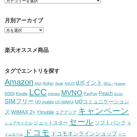
月別アーカイブ
楽天オススメ商品
タグでエントリを探す
Amazon
dポイント
Anker
ASUS
d払い
ANA
Apple
Huawei
LCC
MVNO
Peach
KDDI
Kindle
mineo
PayPay
Scoot
SIMフリー
UQコミュニケーション
UQ mobile
UQ WiMAX
キャンペーン
WiMAX 2+
ズ
Y!mobile
エアアジア
セール
ソフトバンク
ジェットスター
シェアサイクル
タ
ドコモ
ドコモオンラインショップ
イムセール
ドコ