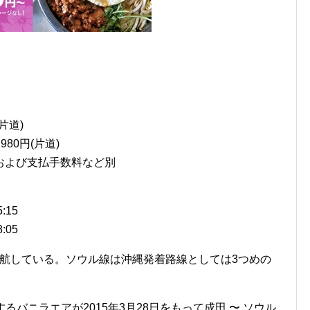
(片道)
980円(片道)
および支払手数料など別
:15
:05
に就航している。ソウル線は沖縄発着路線としては3つめの
るバニラエアが2015年3月28日をもって成田 〜 ソウル