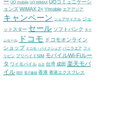
ー
UQコミュニケーシ
UQ mobile
UQ WiMAX
WiMAX 2+
ョンズ
Y!mobile
エアアジア
キャンペーン
ジェ
シェアサイクル
セール
ソフトバンク
ットスター
タイ
ドコモ
ドコモオンライン
ムセール
ショップ
バニラエア
ドコモ・バイクシェア
フィ
モバイルWi-Fiルー
プリペイドSIM
リピン
タ
楽天モバ
台湾
ワイモバイル
成田
台北
イル
香港
香港エクスプレス
関空
電子書籍