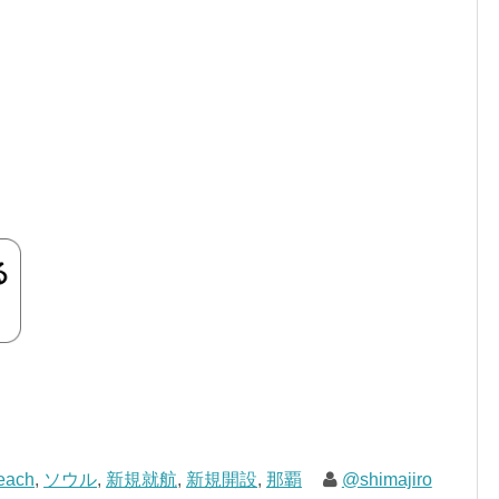
each
,
ソウル
,
新規就航
,
新規開設
,
那覇
@shimajiro