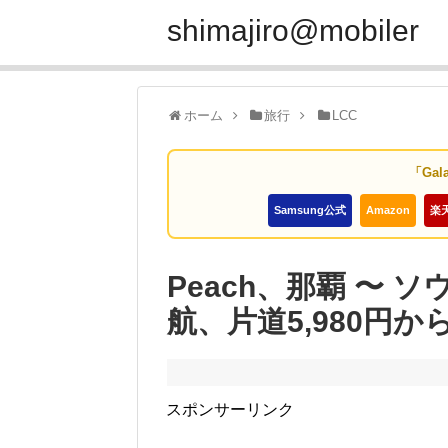
shimajiro@mobiler
ホーム
旅行
LCC
「Gal
Samsung公式
Amazon
楽
Peach、那覇 〜 
航、片道5,980円か
スポンサーリンク