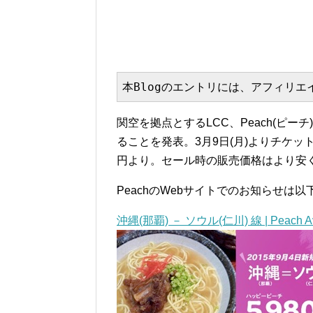
本Blogのエントリには、アフィリ
関空を拠点とするLCC、Peach(ピーチ
ることを発表。3月9日(月)よりチケッ
円より。セール時の販売価格はより安
PeachのWebサイトでのお知らせは以
沖縄(那覇) － ソウル(仁川) 線 | Peach Avi