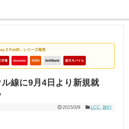
axy Z Fold8」シリーズ発売
天市場
docomo
KDDI
SoftBank
楽天モバイル
ソウル線に9月4日より新規就
ら
2015/3/9
LCC
,
旅行